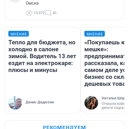
Омска
13 072
41
МНЕНИЕ
МНЕНИЕ
Тепло для бюджета, но
«Покупаешь ко
холодно в салоне
мешке»:
зимой. Водитель 13 лет
предпринимат
ездит на электрокаре:
рассказала, как
плюсы и минусы
самом деле ус
бизнес со скл
дешевых това
Наталья Шорох
Денис Дедюхин
Открыла кофейн
деньги соцразв
РЕКОМЕНДУЕМ