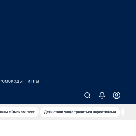
РОМОКОДЫ
ИГРЫ
заны с Омском: тест
Дети стали чаще травиться наркотиками
Появя