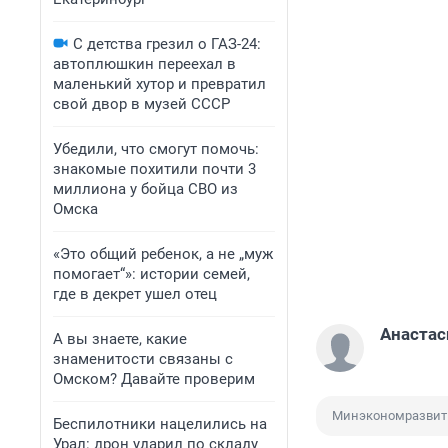
С детства грезил о ГАЗ-24:
автоплюшкин переехал в
маленький хутор и превратил
свой двор в музей СССР
Убедили, что смогут помочь:
знакомые похитили почти 3
миллиона у бойца СВО из
Омска
«Это общий ребенок, а не „муж
помогает“»: истории семей,
где в декрет ушел отец
Анастас
А вы знаете, какие
знаменитости связаны с
Омском? Давайте проверим
Минэкономразвит
Беспилотники нацелились на
Урал: дрон ударил по складу