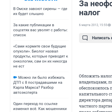
За неоф
В Омске завоют сирены — где
налог
их будет слышно
За какие публикации в
6 марта 2012, 15:55
соцсетях вас уволят с работы:
список
Написать
«Сами кормите свои будущие
опухоли». Биолог назвал
продукты, которые приводят к
онкологии, сам он их никогда
не ест
Обложить налог
Можно ли было избежать
владельцами, п
ДТП с 8 пострадавшими на
Карла Маркса? Разбор
обеспокоилось 
автоэксперта
капитального ст
директора депа
Один переход по ссылке
частного партн
изменил всё. Как мошенники
права собствен