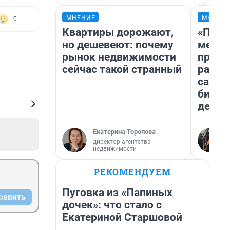
МНЕНИЕ
МНЕНИ
0
Квартиры дорожают,
«Поку
но дешевеют: почему
мешке
рынок недвижимости
предп
сейчас такой странный
расска
самом
бизне
дешев
Екатерина Торопова
директор агентства
недвижимости
РЕКОМЕНДУЕМ
Пуговка из «Папиных
равить
дочек»: что стало с
Екатериной Старшовой