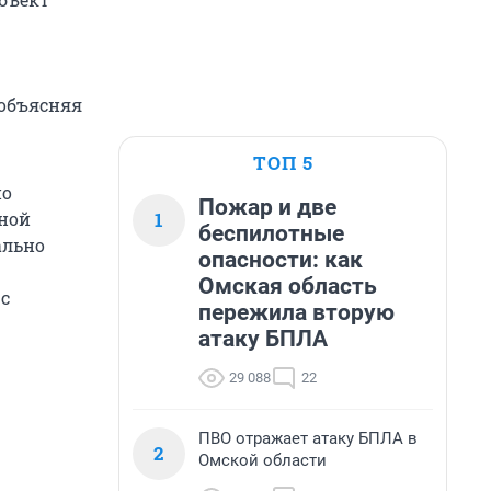
объясняя
ТОП 5
но
Пожар и две
1
ной
беспилотные
ально
опасности: как
Омская область
 с
пережила вторую
атаку БПЛА
29 088
22
ПВО отражает атаку БПЛА в
2
Омской области