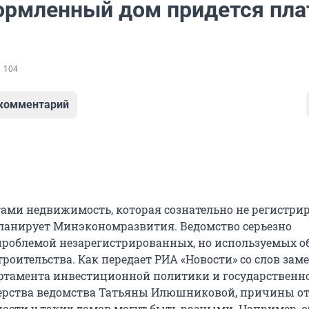
ормленный дом придется пла
104
 комментарий
ами недвижимость, которая сознательно не регистрир
ланирует Минэкономразвития. Ведомство серьезно
проблемой незарегистрированных, но используемых о
роительства. Как передает РИА «Новости» со слов зам
ртамента инвестиционной политики и государственн
ерства ведомства Татьяны Илюшниковой, причины от
ности у таких домов могут быть разными. Например, 