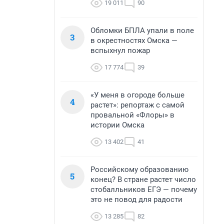
19 011
90
Обломки БПЛА упали в поле
3
в окрестностях Омска —
вспыхнул пожар
17 774
39
«У меня в огороде больше
4
растет»: репортаж с самой
провальной «Флоры» в
истории Омска
13 402
41
Российскому образованию
5
конец? В стране растет число
стобалльников ЕГЭ — почему
это не повод для радости
13 285
82