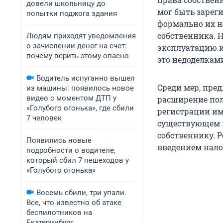
довели школьницу до
мог быть зарег
попытки поджога здания
формально их н
собственника. 
Людям приходят уведомления
о зачислении денег на счет:
эксплуатацию 
почему верить этому опасно
это недоделкам
Водитель испуганно вышел
Среди мер, пр
из машины: появилось новое
видео с моментом ДТП у
расширение по
«Голубого огонька», где сбили
регистрации им
7 человек
существующем и
собственнику. 
Появились новые
введением нало
подробности о водителе,
который сбил 7 пешеходов у
«Голубого огонька»
Восемь сбили, три упали.
Все, что известно об атаке
беспилотников на
Екатеринбург