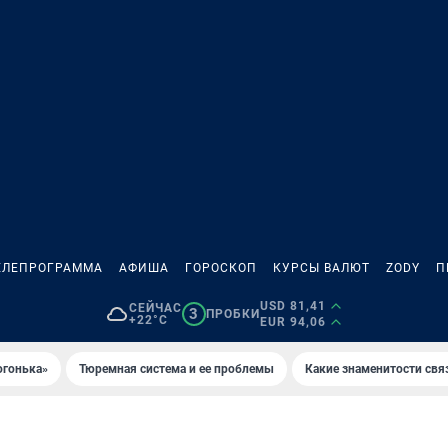
ЕЛЕПРОГРАММА
АФИША
ГОРОСКОП
КУРСЫ ВАЛЮТ
ZODY
П
USD 81,41
СЕЙЧАС
3
ПРОБКИ
+22°C
EUR 94,06
огонька»
Тюремная система и ее проблемы
Какие знаменитости свя