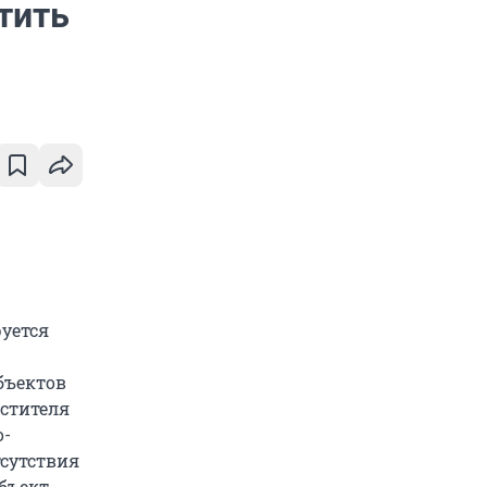
тить
уется
бъектов
естителя
о-
сутствия
объект