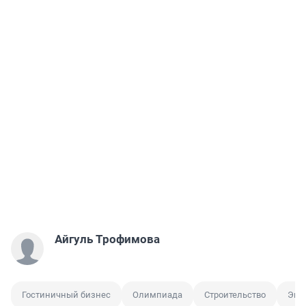
Айгуль Трофимова
Гостиничный бизнес
Олимпиада
Строительство
Эко