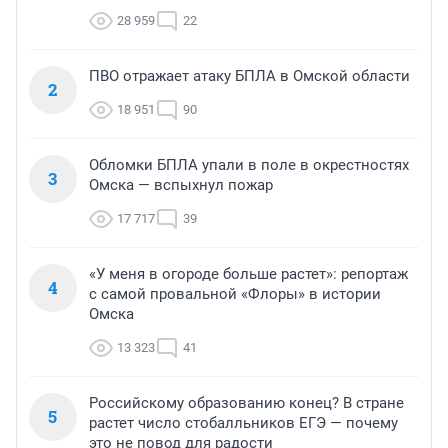
28 959
22
ПВО отражает атаку БПЛА в Омской области
2
18 951
90
Обломки БПЛА упали в поле в окрестностях
3
Омска — вспыхнул пожар
17 717
39
«У меня в огороде больше растет»: репортаж
4
с самой провальной «Флоры» в истории
Омска
13 323
41
Российскому образованию конец? В стране
5
растет число стобалльников ЕГЭ — почему
это не повод для радости