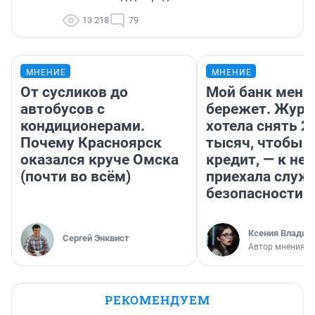
13 218
79
МНЕНИЕ
МНЕНИЕ
От сусликов до
Мой банк меня
автобусов с
бережет. Журн
кондиционерами.
хотела снять 2
Почему Красноярск
тысяч, чтобы п
оказался круче Омска
кредит, — к не
(почти во всём)
приехала служ
безопасности
Ксения Владим
Сергей Энквист
Автор мнения
РЕКОМЕНДУЕМ