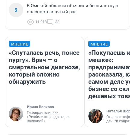
В Омской области объявили беспилотную
5
опасность в пятый раз
11 918
33
МНЕНИЕ
МНЕНИЕ
«Спуталась речь, понес
«Покупаешь ко
пургу». Врач — о
мешке»:
смертельном диагнозе,
предпринимат
который сложно
рассказала, как
обнаружить
самом деле ус
бизнес со скл
дешевых това
Ирина Волкова
Наталья Шорох
Главврач клиники
«Реабилитация доктора
Открыла кофейн
Волковой»
деньги соцразв