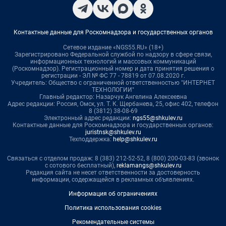
Контактные данные для Роскомнадзора и государственных органов
Сетевое издание «NGS55.RU» (18+)
Зарегистрировано Федеральной службой по надзору в сфере связи,
информационных технологий и массовых коммуникаций
(Роскомнадзор). Регистрационный номер и дата принятия решения о
регистрации - ЭЛ № ФС 77 - 78819 от 07.08.2020 г.
Учредитель: Общество с ограниченной ответственностью "ИНТЕРНЕТ
ТЕХНОЛОГИИ"
Главный редактор: Назарчук Ангелина Алексеевна
Адрес редакции: Россия, Омск, ул. Т. К. Щербанева, 25, офис 402, телефон
8 (3812) 38-08-69
Электронный адрес редакции:
ngs55@shkulev.ru
Контактные данные для Роскомнадзора и государственных органов:
juristnsk@shkulev.ru
Техподдержка:
help@shkulev.ru
Связаться с отделом продаж: 8 (383) 212-52-52, 8 (800) 200-03-83 (звонок
с сотового бесплатный),
reklamangs@shkulev.ru
Редакция сайта не несет ответственности за достоверность
информации, содержащейся в рекламных объявлениях.
Информация об ограничениях
Политика использования cookies
Рекомендательные системы