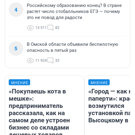
Российскому образованию конец? В стране
4
растет число стобалльников ЕГЭ — почему
это не повод для радости
13 511
82
В Омской области объявили беспилотную
5
опасность в пятый раз
11 924
33
МНЕНИЕ
МНЕНИЕ
«Покупаешь кота в
«Город — как н
мешке»:
паперти»: крае
предприниматель
возмутился
рассказала, как на
установкой па
самом деле устроен
Высоцкому в 
бизнес со складами
дешевых товаров