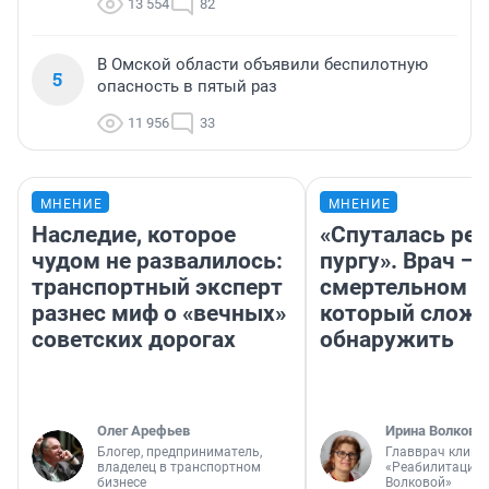
13 554
82
В Омской области объявили беспилотную
5
опасность в пятый раз
11 956
33
МНЕНИЕ
МНЕНИЕ
Наследие, которое
«Спуталась реч
чудом не развалилось:
пургу». Врач — 
транспортный эксперт
смертельном д
разнес миф о «вечных»
который слож
советских дорогах
обнаружить
Олег Арефьев
Ирина Волкова
Блогер, предприниматель,
Главврач клини
владелец в транспортном
«Реабилитация 
бизнесе
Волковой»