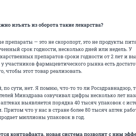
ажно изъять из оборота такие лекарства?
 препараты — это не скоропорт, это не продукты пита
ченный срок годности, несколько дней или недель. У
карственных препаратов сроки годности от 2 лет и в
, у участников фармацевтического рынка есть достат
о, чтобы этот товар реализовать.
 по сути, нет. Я помню, что-то то ли Росздравнадзор, т
ителей Минздрава озвучивал цифры несколько лет наза
в аптеках выявляется порядка 40 тысяч упаковок с ис
. Притом что у нас в стране более 80 тысяч аптек рабо
продает миллионы упаковок в год.
ается контрафакта, новая система позволит с ним эфф