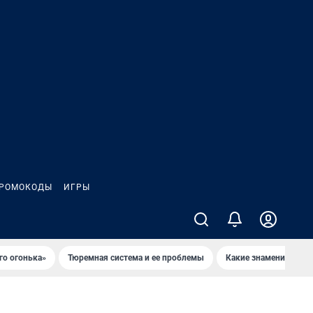
РОМОКОДЫ
ИГРЫ
го огонька»
Тюремная система и ее проблемы
Какие знаменитости 