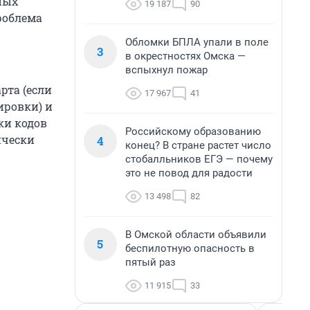
ных
19 187
90
роблема
Обломки БПЛА упали в поле
3
в окрестностях Омска —
вспыхнул пожар
рта (если
17 967
41
ировки) и
ки кодов
Российскому образованию
ически
4
конец? В стране растет число
стобалльников ЕГЭ — почему
это не повод для радости
13 498
82
В Омской области объявили
5
беспилотную опасность в
пятый раз
11 915
33