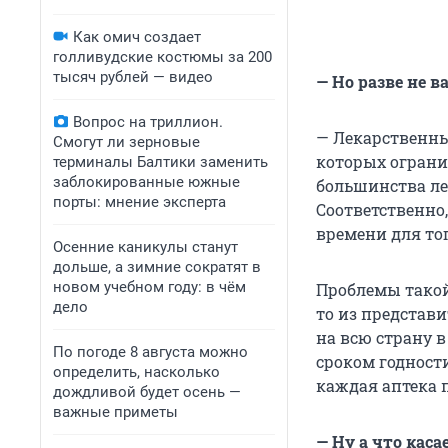
Как омич создает
голливудские костюмы за 200
тысяч рублей — видео
— Но разве не в
Вопрос на триллион.
— Лекарственные
Смогут ли зерновые
которых ограни
терминалы Балтики заменить
заблокированные южные
большинства ле
порты: мнение эксперта
Соответственно
времени для тог
Осенние каникулы станут
дольше, а зимние сократят в
новом учебном году: в чём
Проблемы такой,
дело
то из представ
на всю страну 
По погоде 8 августа можно
сроком годности
определить, насколько
каждая аптека 
дождливой будет осень —
важные приметы
— Ну а что кас