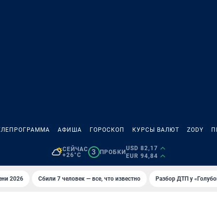
ЕЛЕПРОГРАММА
АФИША
ГОРОСКОП
КУРСЫ ВАЛЮТ
ZODY
П
USD 82,17
СЕЙЧАС
3
ПРОБКИ
+26°C
EUR 94,84
ени 2026
Сбили 7 человек — все, что известно
Разбор ДТП у «Голубо