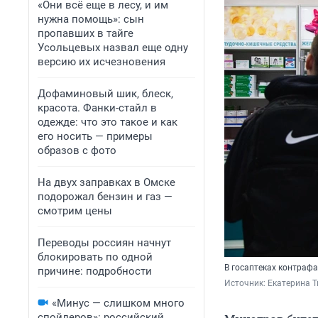
«Они всё еще в лесу, и им
нужна помощь»: сын
пропавших в тайге
Усольцевых назвал еще одну
версию их исчезновения
Дофаминовый шик, блеск,
красота. Фанки-стайл в
одежде: что это такое и как
его носить — примеры
образов с фото
На двух заправках в Омске
подорожал бензин и газ —
смотрим цены
Переводы россиян начнут
блокировать по одной
В госаптеках контраф
причине: подробности
Источник: 
Екатерина Т
«Минус — слишком много
спойлеров»: российский