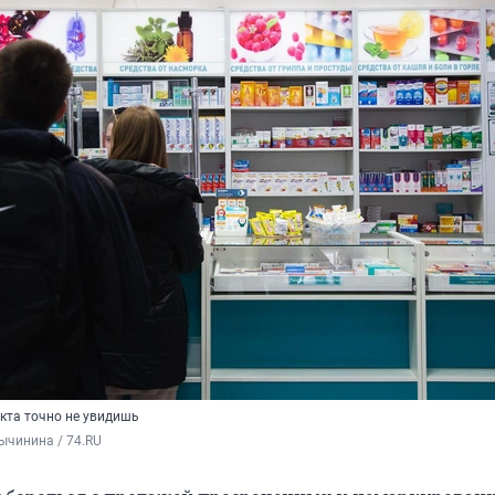
акта точно не увидишь
ычинина / 74.RU