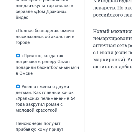
Минздрав будет
ниндзя-скульптор снялся в
лекарств. Но э
сериале «Дом Дракона».
российского ле
Видео
«Полная безнадега»: омичи
Новый механизм
высказались об экологии в
немаркированны
городе
аптечная сеть 
с 1 июня (если
«Приятно, когда так
маркировки). У
встречают»: рэперу Gazan
активных добав
подарили баскетбольный мяч
в Омске
Ушел от жены с двумя
детьми. Как главный качок
«Уральских пельменей» в 54
года закрутил роман с
молодой красоткой
Пенсионеры получат
прибавку: кому придут