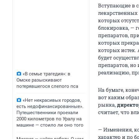
Вступающие в си
лекарственных 
которых отсутс
блокировка, — 
препаратов, пр
которых прекра
которых истек.
будет осуществ
препаратов, но
реализацию, пр
«В семье трагедия»: в
Омске разыскивают
потерявшегося слепого пса
На бумаге, коне
вот каким обра
«Нет некрасивых городов,
рынка,
директо
есть недофинансированные».
считает, что в
Путешественники проехали
2000 километров по Уралу на
машине — стоило ли оно того
— Изменения, к
характер и по 