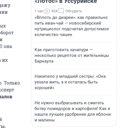
«Лотос» в Уссурийске
одажу
1 час
924
Обсудить
нии
«Вплоть до диареи»: как правильно
пить иван-чай — новосибирский
ных
нутрициолог подсчитал допустимое
оборот
количество чашек
ти
: она
Как приготовить хачапури —
несколько рецептов от жительницы
 их
Барнаула
Накипело у младшей сестры: «Она
уехала жить, а я осталась быть
. Только
хорошей»
ксперт
палов
Не нужно выбрасывать и сжигать
ботву помидоров и картофеля! Как я
нашла лучшее удобрение для яблони
й
и малины
ты,