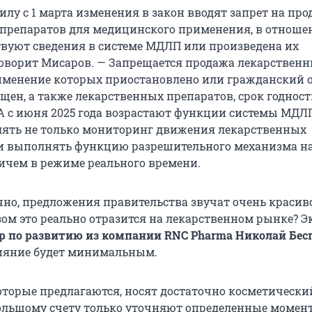
лу с 1 марта изменения в закон вводят запрет на пр
препаратов для медицинского применения, в отноше
твуют сведения в системе МДЛП или произведена их
говорит Мисаров. — Запрещается продажа лекарствен
именение которых приостановлено или гражданский 
щен, а также лекарственных препаратов, срок годнос
 А с июня 2025 года возрастают функции системы МДЛП
лять не только мониторинг движения лекарственных
 и выполнять функцию разрешительного механизма на
ичем в режиме реального времени.
чно, предложения правительства звучат очень красиво
зом это реально отразится на лекарственном рынке? Э
р по развитию из компании RNC Pharma Николай Бес
лияние будет минимальным.
оторые предлагаются, носят достаточно косметически
большому счету только уточняют определенные момен