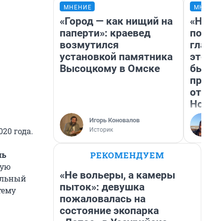
МНЕНИЕ
МНЕНИ
«Город — как нищий на
«Нико
паперти»: краевед
побед
возмутился
главн
установкой памятника
этого
Высоцкому в Омске
бьет 
прока
отзыв
Нолан
Игорь Коновалов
20 года.
Историк
РЕКОМЕНДУЕМ
ль
дую
«Не вольеры, а камеры
альный
пыток»: девушка
тему
пожаловалась на
состояние экопарка