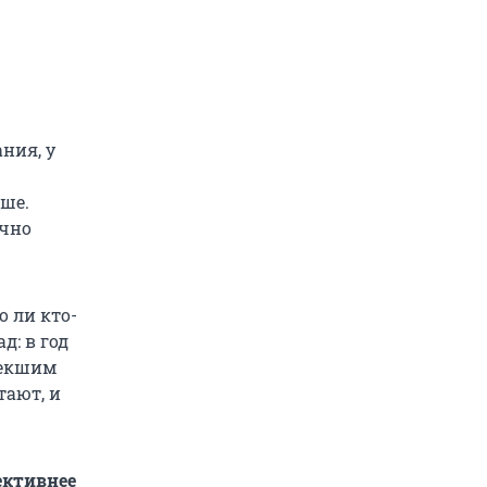
ния, у
ыше.
очно
о ли кто-
д: в год
текшим
тают, и
ективнее