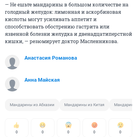
— Не ешьте мандарины в большом количестве на
голодный желудок: лимонная и аскорбиновая
кислоты могут усиливать аппетит и
способствовать обострению гастрита или
язвенной болезни желудка и двенадцатиперстной
кишки, — резюмирует доктор Масленникова.
Анастасия Романова
Анна Майская
Мандарины из Абхазии
Мандарины из Китая
Мандарины 
0
0
0
0
0