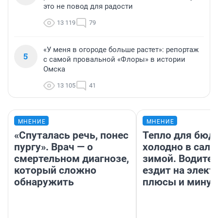
это не повод для радости
13 119
79
«У меня в огороде больше растет»: репортаж
5
с самой провальной «Флоры» в истории
Омска
13 105
41
МНЕНИЕ
МНЕНИЕ
«Спуталась речь, понес
Тепло для бюд
пургу». Врач — о
холодно в сало
смертельном диагнозе,
зимой. Водител
который сложно
ездит на элект
обнаружить
плюсы и мину