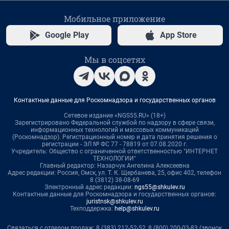
Мобильное приложение
Google Play
App Store
Мы в соцсетях
Контактные данные для Роскомнадзора и государственных органов
Сетевое издание «NGS55.RU» (18+)
Зарегистрировано Федеральной службой по надзору в сфере связи,
информационных технологий и массовых коммуникаций
(Роскомнадзор). Регистрационный номер и дата принятия решения о
регистрации - ЭЛ № ФС 77 - 78819 от 07.08.2020 г.
Учредитель: Общество с ограниченной ответственностью "ИНТЕРНЕТ
ТЕХНОЛОГИИ"
Главный редактор: Назарчук Ангелина Алексеевна
Адрес редакции: Россия, Омск, ул. Т. К. Щербанева, 25, офис 402, телефон
8 (3812) 38-08-69
Электронный адрес редакции:
ngs55@shkulev.ru
Контактные данные для Роскомнадзора и государственных органов:
juristnsk@shkulev.ru
Техподдержка:
help@shkulev.ru
Связаться с отделом продаж: 8 (383) 212-52-52, 8 (800) 200-03-83 (звонок