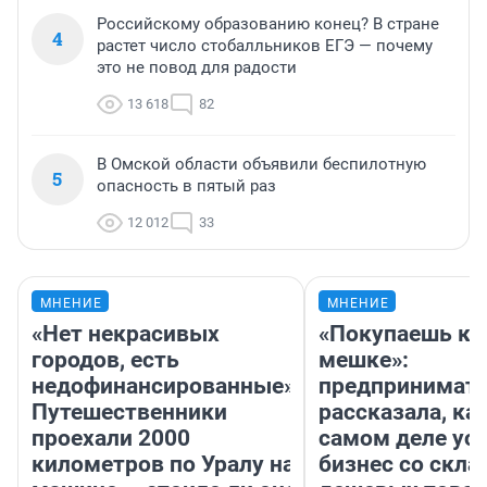
Российскому образованию конец? В стране
4
растет число стобалльников ЕГЭ — почему
это не повод для радости
13 618
82
В Омской области объявили беспилотную
5
опасность в пятый раз
12 012
33
МНЕНИЕ
МНЕНИЕ
«Нет некрасивых
«Покупаешь ко
городов, есть
мешке»:
недофинансированные».
предпринимат
Путешественники
рассказала, как
проехали 2000
самом деле ус
километров по Уралу на
бизнес со скл