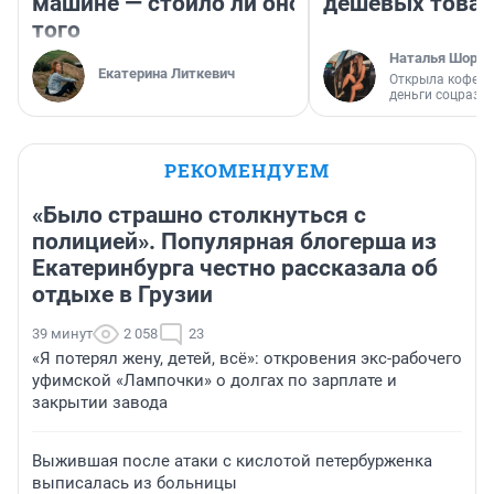
машине — стоило ли оно
дешевых това
того
Наталья Шорох
Екатерина Литкевич
Открыла кофейн
деньги соцразв
РЕКОМЕНДУЕМ
«Было страшно столкнуться с
полицией». Популярная блогерша из
Екатеринбурга честно рассказала об
отдыхе в Грузии
39 минут
2 058
23
«Я потерял жену, детей, всё»: откровения экс-рабочего
уфимской «Лампочки» о долгах по зарплате и
закрытии завода
Выжившая после атаки с кислотой петербурженка
выписалась из больницы