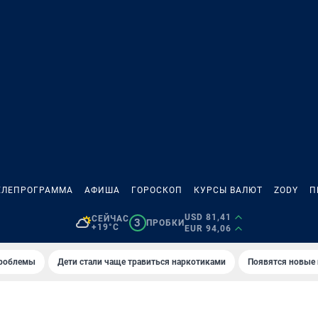
ЕЛЕПРОГРАММА
АФИША
ГОРОСКОП
КУРСЫ ВАЛЮТ
ZODY
П
USD 81,41
СЕЙЧАС
3
ПРОБКИ
+19°C
EUR 94,06
проблемы
Дети стали чаще травиться наркотиками
Появятся новые