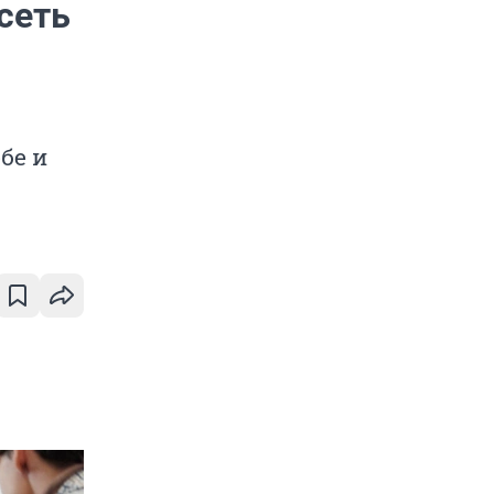
сеть
бе и