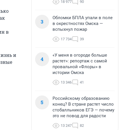
18 977
90
лько
ак
Обломки БПЛА упали в поле
3
в окрестностях Омска —
вспыхнул пожар
ин в
17 734
39
жизнь и
«У меня в огороде больше
4
растет»: репортаж с самой
езные
провальной «Флоры» в
истории Омска
13 346
41
Российскому образованию
5
конец? В стране растет число
стобалльников ЕГЭ — почему
это не повод для радости
13 247
82