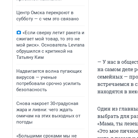
Центр Омска перекроют в
субботу — с чем это связано
«Если сверху летит ракета и
сжигает мой товар, то это не
мой риск». Основатель Levrana
обрушился с критикой на
Татьяну Ким
— У нас в общес
на самом деле 
Надвигается волна пугающих
семейных — прои
вирусов — ученые
потребовали срочно усилить
встречаемся в с
безопасность
находятся в не
Снова накроет 30-градусная
Один из главны
жара и ливни: чего ждать
выбрать для ра
омичам на этих выходных от
погоды
«Мама, ты лезе
«Это мое личное
«Большими сроками мы не