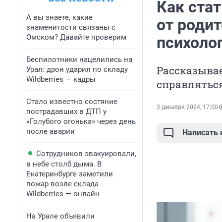
Как ста
А вы знаете, какие
от родит
знаменитости связаны с
Омском? Давайте проверим
психоло
Беспилотники нацелились на
Рассказывае
Урал: дрон ударил по складу
Wildberries — кадры
справляться
Стало известно состяние
3 декабря 2024, 17:00
пострадавших в ДТП у
«Голубого огонька» через день
после аварии
Написать
Сотрудников эвакуировали,
в небе столб дыма. В
Екатеринбурге заметили
пожар возле склада
Wildberries — онлайн
На Урале объявили