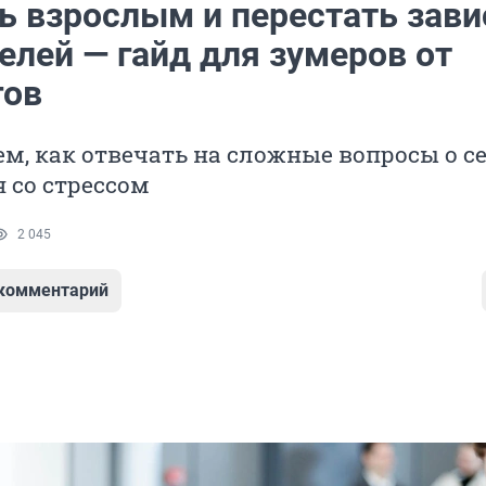
ть взрослым и перестать зави
елей — гайд для зумеров от
гов
м, как отвечать на сложные вопросы о се
 со стрессом
2 045
 комментарий