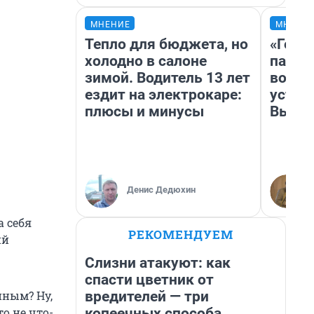
МНЕНИЕ
МНЕНИ
Тепло для бюджета, но
«Горо
холодно в салоне
папер
зимой. Водитель 13 лет
возму
ездит на электрокаре:
устан
плюсы и минусы
Высоц
Денис Дедюхин
а себя
РЕКОМЕНДУЕМ
ий
Слизни атакуют: как
спасти цветник от
вредителей — три
нным? Ну,
копеечных способа
то не что-