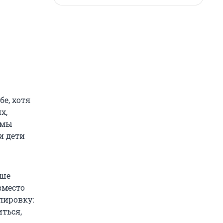
бе, хотя
х,
 мы
и дети
чше
вместо
лировку:
иться,