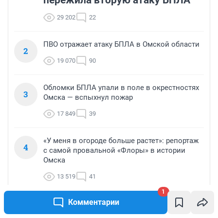
29 202
22
ПВО отражает атаку БПЛА в Омской области
2
19 070
90
Обломки БПЛА упали в поле в окрестностях
3
Омска — вспыхнул пожар
17 849
39
«У меня в огороде больше растет»: репортаж
4
с самой провальной «Флоры» в истории
Омска
13 519
41
1
Комментарии
Российскому образованию конец? В стране
5
растет число стобалльников ЕГЭ — почему