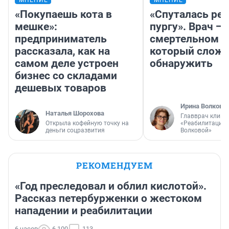
МНЕНИЕ
МНЕНИЕ
«Покупаешь кота в
«Спуталась реч
мешке»:
пургу». Врач — 
предприниматель
смертельном д
рассказала, как на
который слож
самом деле устроен
обнаружить
бизнес со складами
дешевых товаров
Ирина Волкова
Наталья Шорохова
Главврач клини
Открыла кофейную точку на
«Реабилитация 
деньги соцразвития
Волковой»
РЕКОМЕНДУЕМ
«Год преследовал и облил кислотой».
Рассказ петербурженки о жестоком
нападении и реабилитации
6 часов
6 100
113