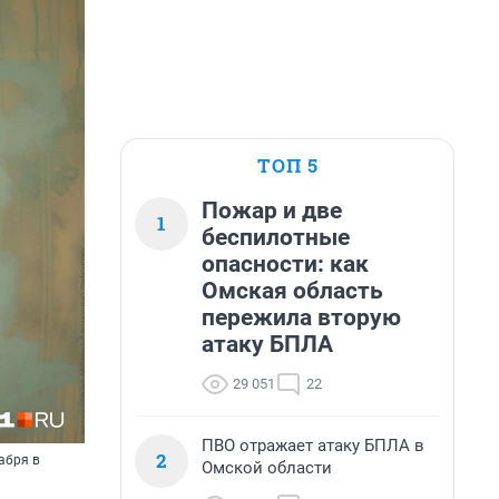
ТОП 5
Пожар и две
1
беспилотные
опасности: как
Омская область
пережила вторую
атаку БПЛА
29 051
22
ПВО отражает атаку БПЛА в
2
абря в
Омской области