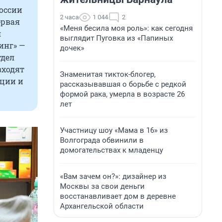
оссии
2 часа
1 044
2
ервая
«Меня бесила моя роль»: как сегодня
я
выглядит Пуговка из «Папиных
инг» —
дочек»
тдел
входят
Знаменитая тикток-блогер,
кции и
рассказывавшая о борьбе с редкой
формой рака, умерла в возрасте 26
лет
Участницу шоу «Мама в 16» из
Волгограда обвинили в
домогательствах к младенцу
«Вам зачем он?»: дизайнер из
Москвы за свои деньги
восстанавливает дом в деревне
Архангельской области