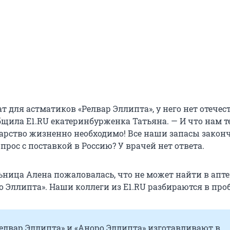
т для астматиков «Релвар Эллипта», у него нет отече
бщила E1.RU екатеринбурженка Татьяна. — И что нам т
екарство жизненно необходимо! Все наши запасы закон
прос с поставкой в Россию? У врачей нет ответа.
ьница Алена пожаловалась, что не может найти в апт
о Эллипта». Наши коллеги из E1.RU разбираются в про
елвар Эллипта» и «Аноро Эллипта» изготавливают в