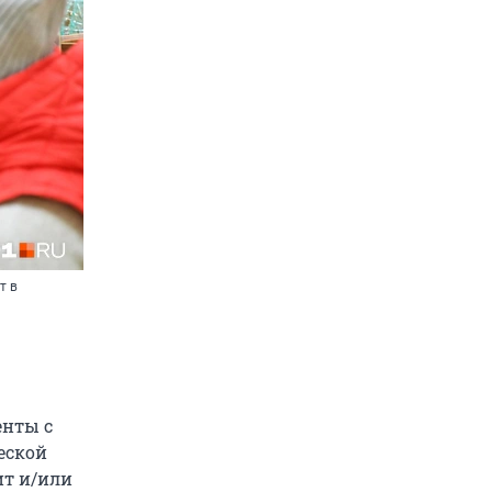
т в
енты с
еской
ит и/или