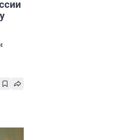
оссии
у
и