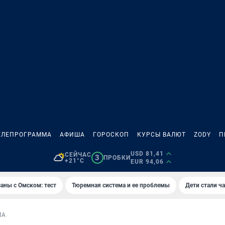
ЕЛЕПРОГРАММА
АФИША
ГОРОСКОП
КУРСЫ ВАЛЮТ
ZODY
П
USD 81,41
СЕЙЧАС
3
ПРОБКИ
+21°C
EUR 94,06
аны с Омском: тест
Тюремная система и ее проблемы
Дети стали ч
МА