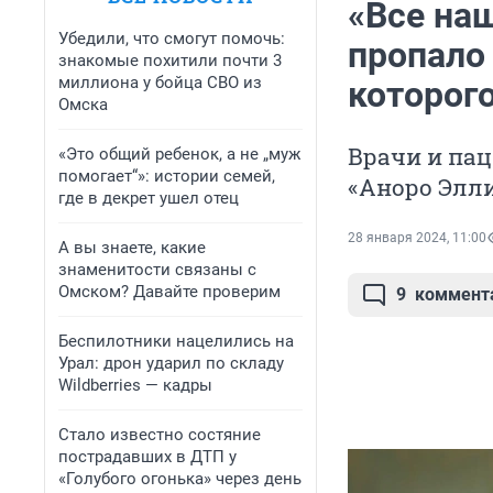
«Все на
Убедили, что смогут помочь:
пропало
знакомые похитили почти 3
миллиона у бойца СВО из
которого
Омска
Врачи и пац
«Это общий ребенок, а не „муж
помогает“»: истории семей,
«Аноро Элли
где в декрет ушел отец
28 января 2024, 11:00
А вы знаете, какие
знаменитости связаны с
Омском? Давайте проверим
9
коммент
Беспилотники нацелились на
Урал: дрон ударил по складу
Wildberries — кадры
Стало известно состяние
пострадавших в ДТП у
«Голубого огонька» через день