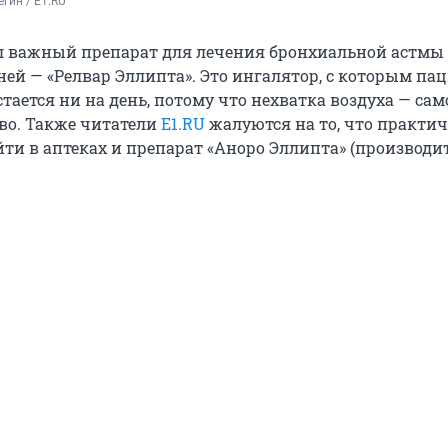
гин / E1.RU
л важный препарат для лечения бронхиальной астмы 
ей — «Релвар Эллипта». Это ингалятор, с которым пац
стается ни на день, потому что нехватка воздуха — сам
во. Также читатели
E1.RU
жалуются на то, что практи
ти в аптеках и препарат «Аноро Эллипта» (производит