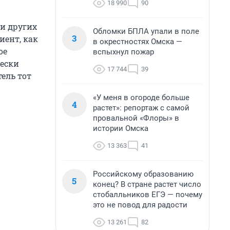
18 990
90
и других
Обломки БПЛА упали в поле
3
иент, как
в окрестностях Омска —
ое
вспыхнул пожар
чески
17 744
39
ель тот
«У меня в огороде больше
4
растет»: репортаж с самой
провальной «Флоры» в
истории Омска
13 363
41
Российскому образованию
5
конец? В стране растет число
стобалльников ЕГЭ — почему
это не повод для радости
13 261
82