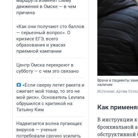
маршрута изменят схему
движения в Омске — в чем
причина
«Как они получают сто баллов
— серьезный вопрос». О
кризисе ЕГЭ, всего
образования и ужасах
приемной кампании
Центр Омска перекроют в
субботу — с чем это связано
Врачи и пациенты заме
«Если сверху летит ракета и
наличии
сжигает мой товар, то это не
Источник: 
Артем Устю
мой риск». Основатель Levrana
обрушился с критикой на
Как применя
Татьяну Ким
В инструкции к
Надвигается волна пугающих
бронхиальной а
вирусов — ученые
обструктивной 
потребовали срочно усилить