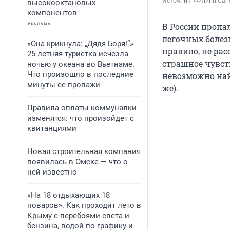
Источник: 
Филипп Сапе
высокооктановых
компонентов
В России пропа
легочных болезн
«Она крикнула: „Дядя Боря!“»
правило, не рас
25-летняя туристка исчезла
страшное чувст
ночью у океана во Вьетнаме.
Что произошло в последние
невозможно най
минуты ее пропажи
же).
Правила оплаты коммуналки
изменятся: что произойдет с
квитанциями
Новая строительная компания
появилась в Омске — что о
ней известно
«На 18 отдыхающих 18
поваров». Как проходит лето в
Крыму с перебоями света и
бензина, водой по графику и