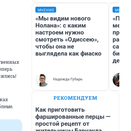
МНЕНИЕ
МНЕНИ
«Мы видим нового
«Поку
Нолана»: с каким
мешке
настроем нужно
предп
смотреть «Одиссею»,
расска
чтобы она не
самом
выглядела как фиаско
бизне
дешев
ственных
еперь
чились!
Надежда Губарь
РЕКОМЕНДУЕМ
еках
блеме.
Как приготовить
фаршированные перцы —
простой рецепт от
жительницы Барнаула