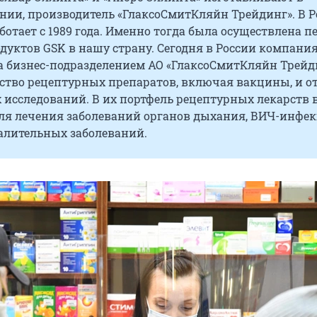
нии, производитель «ГлаксоСмитКляйн Трейдинг». В Р
отает с 1989 года. Именно тогда была осуществлена п
дуктов GSK в нашу страну. Сегодня в России компани
а бизнес-подразделением АО «ГлаксоСмитКляйн Трейд
ство рецептурных препаратов, включая вакцины, и о
 исследований. В их портфель рецептурных лекарств 
ля лечения заболеваний органов дыхания, ВИЧ-инфе
лительных заболеваний.