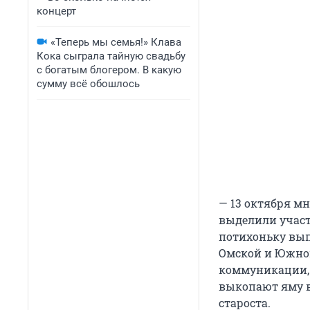
концерт
«Теперь мы семья!» Клава
Кока сыграла тайную свадьбу
с богатым блогером. В какую
сумму всё обошлось
— 13 октября м
выделили участ
потихоньку вып
Омской и Южной
коммуникации, с
выкопают яму в
староста.