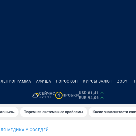
ЕЛЕПРОГРАММА
АФИША
ГОРОСКОП
КУРСЫ ВАЛЮТ
ZODY
П
USD 81,41
СЕЙЧАС
4
ПРОБКИ
+21°C
EUR 94,06
огонька»
Тюремная система и ее проблемы
Какие знаменитости свя
ДЛЯ МЕДИКА У СОСЕДЕЙ