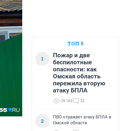
ТОП 5
Пожар и две
1
беспилотные
опасности: как
Омская область
пережила вторую
атаку БПЛА
29 162
22
ПВО отражает атаку БПЛА в
2
Омской области