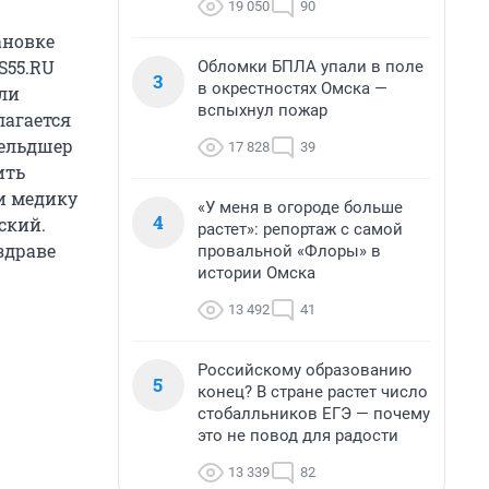
19 050
90
ановке
S55.RU
Обломки БПЛА упали в поле
3
в окрестностях Омска —
али
вспыхнул пожар
лагается
Фельдшер
17 828
39
ить
ии медику
«У меня в огороде больше
4
ский.
растет»: репортаж с самой
здраве
провальной «Флоры» в
истории Омска
13 492
41
Российскому образованию
5
конец? В стране растет число
стобалльников ЕГЭ — почему
это не повод для радости
13 339
82