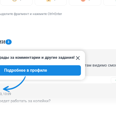
ыделите фрагмент и нажмите Ctrl+Enter
ИИ
3
рады за комментарии и другие задания!
3, 05:55
от мед персонала отбоя не будет . Они и спать там видимо смогу
Подробнее в профиле
с утра по сугробам не тащиться
3, 13:09
поедет работать за копейки?