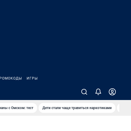
РОМОКОДЫ
ИГРЫ
заны с Омском: тест
Дети стали чаще травиться наркотиками
Появя