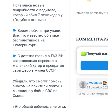
Появились новые
подробности о водителе,
Увидели опечатку? В
который сбил 7 пешеходов у
«Голубого огонька»
Восемь сбили, три упали.
Все, что известно об атаке
КОММЕНТАР
беспилотников на
Екатеринбург
Гость
Получай наг
15 октября 202
С детства грезил о ГАЗ-24:
автоплюшкин переехал в
Ну все , теперь 
маленький хутор и превратил
чтобы на работу 
свой двор в музей СССР
Убедили, что смогут помочь:
279708305
знакомые похитили почти 3
14 октября 202
миллиона у бойца СВО из
Ага, и кто туда 
Омска
«Это общий ребенок, а не „муж