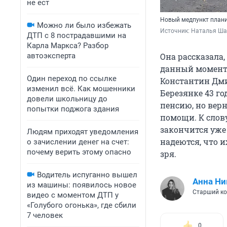
не ест
Новый медпункт плани
Можно ли было избежать
Источник: 
Наталья Ш
ДТП с 8 пострадавшими на
Карла Маркса? Разбор
автоэксперта
Она рассказала,
данный момент 
Один переход по ссылке
Константин Дм
изменил всё. Как мошенники
Березянке 43 го
довели школьницу до
пенсию, но верн
попытки поджога здания
помощи. К слову
закончится уже 
Людям приходят уведомления
надеются, что и
о зачислении денег на счет:
почему верить этому опасно
зря.
Водитель испуганно вышел
Анна Ни
из машины: появилось новое
Старший ко
видео с моментом ДТП у
«Голубого огонька», где сбили
7 человек
0