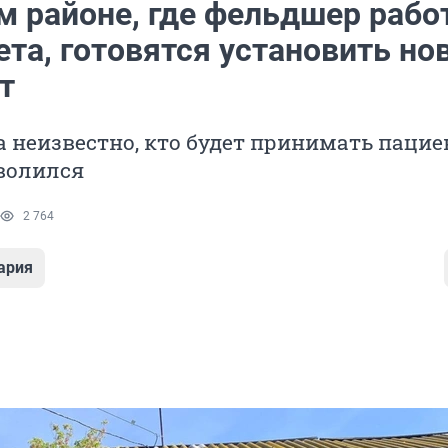
м районе, где фельдшер рабо
ета, готовятся установить н
т
а неизвестно, кто будет принимать пацие
волился
2 764
ария