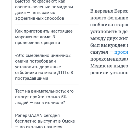
Быстро покраснеют: как
соспеть зеленые помидоры
В деревне Бере
дома — пять самых
нового фельдше
эффективных способов
сообщила cтарос
установить в д
Как приготовить настоящее
мороженое дома: 3
между двух жил
проверенных рецепта
был вынужден ид
санузел —
проси
«Это смертельно цинично»:
порекомендовал
омичи потребовали
Медик не выде
установить дорожные
решили устано
отбойники на месте ДТП с 8
пострадавшими
Тест на внимательность: его
смогут пройти только 5%
людей — вы в их числе?
Рэпер GAZAN сегодня
бесплатно выступит в Омске
— во сколько начнется