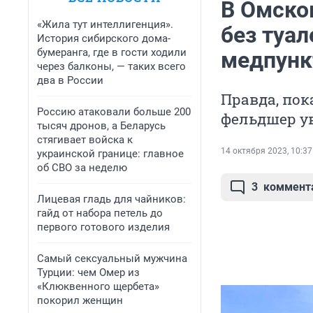
В Омско
«Жила тут интеллигенция».
без туал
История сибирского дома-
бумеранга, где в гости ходили
медпунк
через балконы, — таких всего
два в России
Правда, пок
Россию атаковали больше 200
фельдшер у
тысяч дронов, а Беларусь
стягивает войска к
14 октября 2023, 10:37
украинской границе: главное
об СВО за неделю
3
коммент
Лицевая гладь для чайников:
гайд от набора петель до
первого готового изделия
Самый сексуальный мужчина
Турции: чем Омер из
«Клюквенного щербета»
покорил женщин