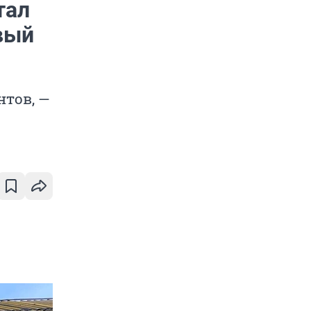
тал
овый
нтов, —