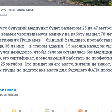
руют установить здесь
амова
 что будущий медпункт будет размером 25 на 47 метро
взамен уволившемуся медику на работу вышел 78-л
итриевич Пушкарев — бывший фельдшер, проработав
да, 36 из них — в старом здании. 3,5 месяца назад он уш
улся ненадолго, чтобы село не оставалась без медици
, его сертификат, позволяющий работать по професси
25 октября. Кто придет на его место, жители не знают,
х труды по подготовке места для будущего ФАПа прох
китенко
рреспондент
0
0
0