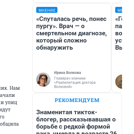
МНЕНИЕ
МНЕНИ
«Спуталась речь, понес
«Горо
пургу». Врач — о
папер
смертельном диагнозе,
возму
который сложно
устан
обнаружить
Высоц
Ирина Волкова
Главврач клиники
«Реабилитация доктора
Волковой»
ник. Нам
начали
РЕКОМЕНДУЕМ
ии улиц
идут
Знаменитая тикток-
го
блогер, рассказывавшая о
ообщила
борьбе с редкой формой
рака, умерла в возрасте 26