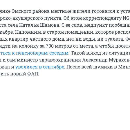
зянке Омского района местные жители готовятся к уст
рско-акушерского пункта. Об этом корреспонденту NG
та села Наталья Шамова. С ее слов, медпункт пообещ
екабре. Напомним, в старом помещении, которое распо
ых квартир частного дома, нет ни воды, ни туалета. 
ти на колонку за 700 метров от места, а чтобы посет
ться к пенсионерам-соседям
. Такой выход из ситуац
 и сам министр здравоохранения Александр Мурахов
ржал и
уволился в сентябре
. После всей шумихи в Мин
вить новый ФАП.