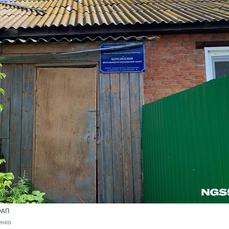
ФАП
енко