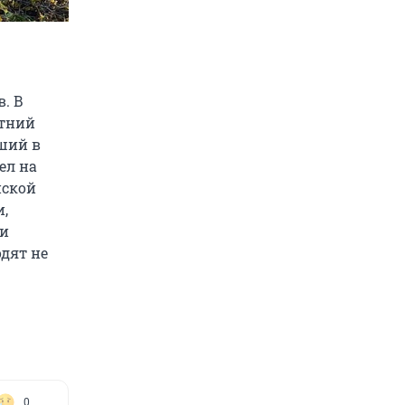
в. В
етний
ший в
ел на
нской
и,
 и
одят не
0