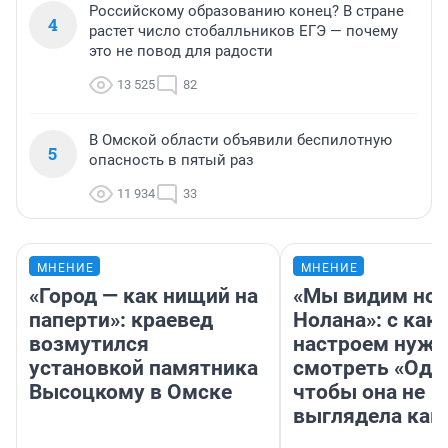
Российскому образованию конец? В стране
4
растет число стобалльников ЕГЭ — почему
это не повод для радости
13 525
82
В Омской области объявили беспилотную
5
опасность в пятый раз
11 934
33
МНЕНИЕ
МНЕНИЕ
«Город — как нищий на
«Мы видим нов
паперти»: краевед
Нолана»: с как
возмутился
настроем нужн
установкой памятника
смотреть «Оди
Высоцкому в Омске
чтобы она не
выглядела как