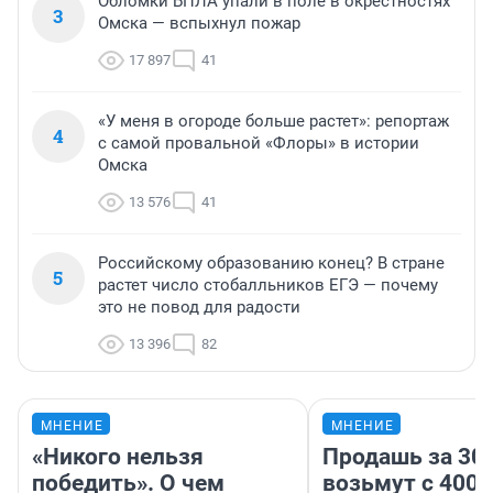
Обломки БПЛА упали в поле в окрестностях
3
Омска — вспыхнул пожар
17 897
41
«У меня в огороде больше растет»: репортаж
4
с самой провальной «Флоры» в истории
Омска
13 576
41
Российскому образованию конец? В стране
5
растет число стобалльников ЕГЭ — почему
это не повод для радости
13 396
82
МНЕНИЕ
МНЕНИЕ
«Никого нельзя
Продашь за 300
победить». О чем
возьмут с 4000