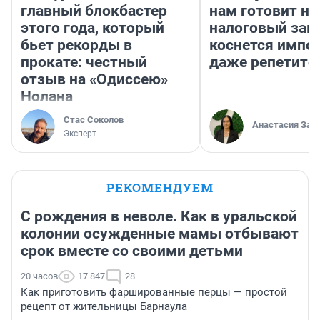
главный блокбастер
нам готовит н
этого года, который
налоговый зако
бьет рекорды в
коснется импор
прокате: честный
даже репетито
отзыв на «Одиссею»
Нолана
Стас Соколов
Анастасия Зав
Эксперт
РЕКОМЕНДУЕМ
С рождения в неволе. Как в уральской
колонии осужденные мамы отбывают
срок вместе со своими детьми
20 часов
17 847
28
Как приготовить фаршированные перцы — простой
рецепт от жительницы Барнаула