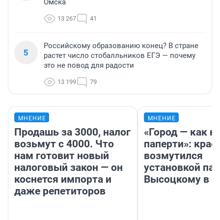
Омска
13 267
41
Российскому образованию конец? В стране
5
растет число стобалльников ЕГЭ — почему
это не повод для радости
13 199
79
МНЕНИЕ
МНЕНИЕ
Продашь за 3000, налог
«Город — как н
возьмут с 4000. Что
паперти»: крае
нам готовит новый
возмутился
налоговый закон — он
установкой па
коснется импорта и
Высоцкому в 
даже репетиторов