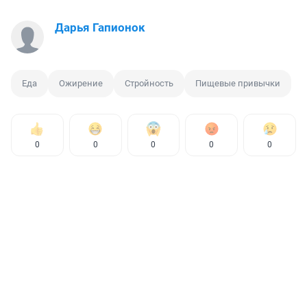
Дарья Гапионок
Еда
Ожирение
Стройность
Пищевые привычки
0
0
0
0
0