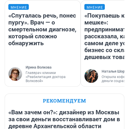
МНЕНИЕ
МНЕНИЕ
«Спуталась речь, понес
«Покупаешь ко
пургу». Врач — о
мешке»:
смертельном диагнозе,
предпринимат
который сложно
рассказала, как
обнаружить
самом деле ус
бизнес со скл
дешевых това
Ирина Волкова
Наталья Шорох
Главврач клиники
«Реабилитация доктора
Открыла кофейн
Волковой»
деньги соцразв
РЕКОМЕНДУЕМ
«Вам зачем он?»: дизайнер из Москвы
за свои деньги восстанавливает дом в
деревне Архангельской области