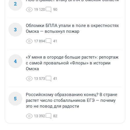
2
19 120
90
Обломки БПЛА упали в поле в окрестностях
3
Омска — вспыхнул пожар
17 894
41
«У меня в огороде больше растет»: репортаж
4
с самой провальной «Флоры» в истории
Омска
13 573
41
Российскому образованию конец? В стране
5
растет число стобалльников ЕГЭ — почему
это не повод для радости
13 392
82