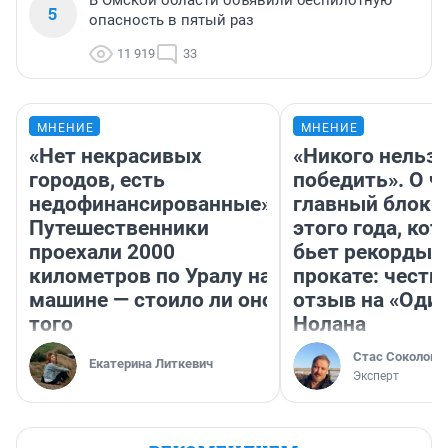
В Омской области объявили беспилотную
5
опасность в пятый раз
11 919
33
МНЕНИЕ
МНЕНИЕ
«Нет некрасивых
«Никого нельз
городов, есть
победить». О ч
недофинансированные».
главный блокб
Путешественники
этого года, ко
проехали 2000
бьет рекорды 
километров по Уралу на
прокате: честн
машине — стоило ли оно
отзыв на «Оди
того
Нолана
Стас Соколов
Екатерина Литкевич
Эксперт