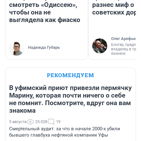
смотреть «Одиссею»,
разнес миф о 
чтобы она не
советских доро
выглядела как фиаско
Олег Арефьев
Блогер, предпри
Надежда Губарь
владелец в тра
бизнесе
РЕКОМЕНДУЕМ
В уфимский приют привезли пермячку
Марину, которая почти ничего о себе
не помнит. Посмотрите, вдруг она вам
знакома
5 августа
25 028
19
Смертельный аудит: за что в начале 2000-х убили
бывшего главбуха нефтяной компании Уфы