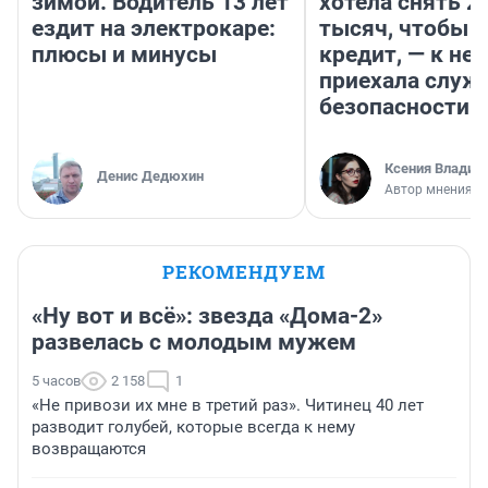
зимой. Водитель 13 лет
хотела снять 2
ездит на электрокаре:
тысяч, чтобы п
плюсы и минусы
кредит, — к не
приехала служ
безопасности
Ксения Владим
Денис Дедюхин
Автор мнения
РЕКОМЕНДУЕМ
«Ну вот и всё»: звезда «Дома-2»
развелась с молодым мужем
5 часов
2 158
1
«Не привози их мне в третий раз». Читинец 40 лет
разводит голубей, которые всегда к нему
возвращаются