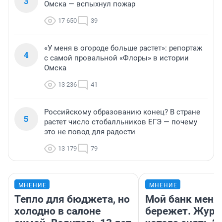
3
Омска — вспыхнул пожар
17 650
39
«У меня в огороде больше растет»: репортаж
4
с самой провальной «Флоры» в истории
Омска
13 236
41
Российскому образованию конец? В стране
5
растет число стобалльников ЕГЭ — почему
это не повод для радости
13 179
79
МНЕНИЕ
МНЕНИЕ
Тепло для бюджета, но
Мой банк меня
холодно в салоне
бережет. Журн