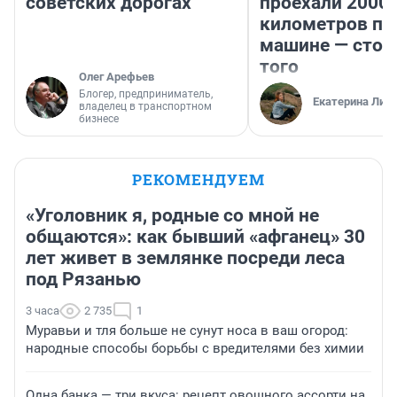
советских дорогах
проехали 2000
километров по 
машине — стои
того
Олег Арефьев
Блогер, предприниматель,
Екатерина Лит
владелец в транспортном
бизнесе
РЕКОМЕНДУЕМ
«Уголовник я, родные со мной не
общаются»: как бывший «афганец» 30
лет живет в землянке посреди леса
под Рязанью
3 часа
2 735
1
Муравьи и тля больше не сунут носа в ваш огород:
народные способы борьбы с вредителями без химии
Одна банка — три вкуса: рецепт овощного ассорти на