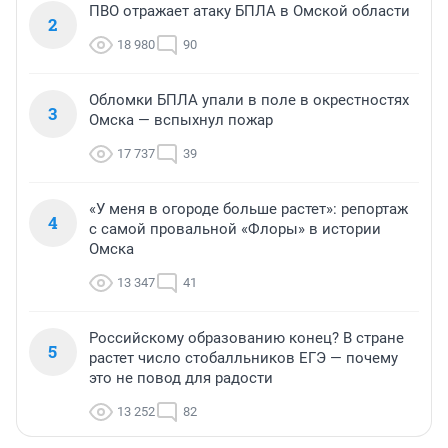
ПВО отражает атаку БПЛА в Омской области
2
18 980
90
Обломки БПЛА упали в поле в окрестностях
3
Омска — вспыхнул пожар
17 737
39
«У меня в огороде больше растет»: репортаж
4
с самой провальной «Флоры» в истории
Омска
13 347
41
Российскому образованию конец? В стране
5
растет число стобалльников ЕГЭ — почему
это не повод для радости
13 252
82