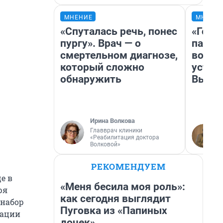
МНЕНИЕ
МНЕНИ
«Спуталась речь, понес
«Горо
пургу». Врач — о
папер
смертельном диагнозе,
возму
который сложно
устан
обнаружить
Высоц
Ирина Волкова
Главврач клиники
«Реабилитация доктора
Волковой»
РЕКОМЕНДУЕМ
е в
«Меня бесила моя роль»:
ря
как сегодня выглядит
 набор
Пуговка из «Папиных
зации
дочек»