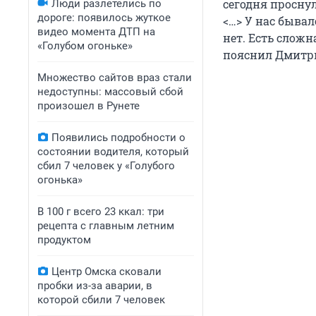
сегодня проснул
Люди разлетелись по
дороге: появилось жуткое
<…> У нас бывал
видео момента ДТП на
нет. Есть сложн
«Голубом огоньке»
пояснил Дмитр
Множество сайтов враз стали
недоступны: массовый сбой
произошел в Рунете
Появились подробности о
состоянии водителя, который
сбил 7 человек у «Голубого
огонька»
В 100 г всего 23 ккал: три
рецепта с главным летним
продуктом
Центр Омска сковали
пробки из-за аварии, в
которой сбили 7 человек