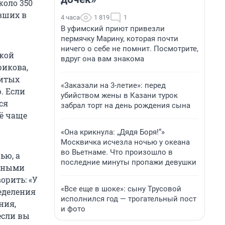
коло 350
вших в
4 часа
1 819
1
В уфимский приют привезли
пермячку Марину, которая почти
ничего о себе не помнит. Посмотрите,
кой
вдруг она вам знакома
рикова,
витых
«Заказали на 3-летие»: перед
. Если
убийством жены в Казани турок
ся
забрал торт на день рождения сына
ё чаще
«Она крикнула: „Дядя Боря!“»
Москвичка исчезла ночью у океана
во Вьетнаме. Что произошло в
ью, а
последние минуты пропажи девушки
енными
орить: «У
«Все еще в шоке»: сыну Трусовой
ределения
исполнился год — трогательный пост
ния,
и фото
если вы