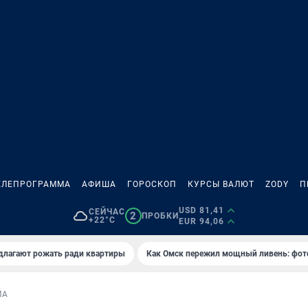
ЕЛЕПРОГРАММА
АФИША
ГОРОСКОП
КУРСЫ ВАЛЮТ
ZODY
П
USD 81,41
СЕЙЧАС
2
ПРОБКИ
+22°C
EUR 94,06
длагают рожать ради квартиры
Как Омск пережил мощный ливень: фот
МА