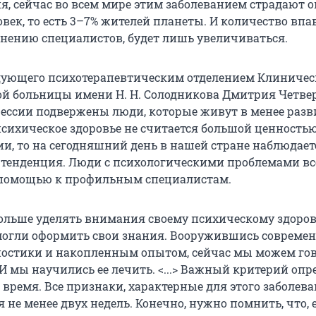
я, сейчас во всем мире этим заболеванием страдают о
век, то есть 3–7% жителей планеты. И количество впа
мнению специалистов, будет лишь увеличиваться.
дующего психотерапевтическим отделением Клиничес
й больницы имени Н. Н. Солодникова Дмитрия Четве
рессии подвержены люди, которые живут в менее раз
психическое здоровье не считается большой ценностью
ии, то на сегодняшний день в нашей стране наблюдает
тенденция. Люди с психологическими проблемами вс
 помощью к профильным специалистам.
ольше уделять внимания своему психическому здоров
могли оформить свои знания. Вооружившись соврем
остики и накопленным опытом, сейчас мы можем гов
 И мы научились ее лечить. <...> Важный критерий оп
 время. Все признаки, характерные для этого заболева
не менее двух недель. Конечно, нужно помнить, что, 