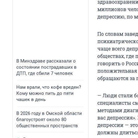
здравоохранени
миллионов чело
депрессию, по 
По словам заве
психиатрическо
чаще всего деп
обществах, где 
В Минздраве рассказали о
говорить о Росс
состоянии пострадавших в
положительная 
ДТП, где сбили 7 человек
обращаются за
Нам врали, что кофе вреден?
Кому можно пить до пяти
— Люди стали б
чашек в день
специалисты с
методами диагн
В 2026 году в Омской области
вас депрессия».
благоустроят около 80
депрессии — это
общественных пространств
должны длиться 