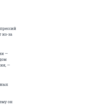
епрессий
 из-за
ии —
дом
ия, —
вных
ему он