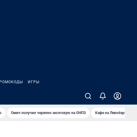
РОМОКОДЫ
ИГРЫ
о
Омич получил черепно-мозговую на ОНПЗ
Кафе на Левобережье в