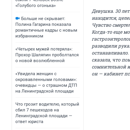
«Голубого огонька»
Девушка. 30 лет
находится, целе
Больше не скрывает:
Полина Гагарина показала
Чувство смертел
романтичные кадры с новым
Когда-то еще мо
избранником
гастроэнтеролог
разводили рука
«Четырех мужей потеряла»:
останавливало. 
Прохор Шаляпин проболтался
сказала, что по
о новой возлюбленной
сомнительной и
он — кабинет пс
«Увидела женщин с
окровавленными головами»:
очевидцы — о страшном ДТП
на Ленинградской площади
Что грозит водителю, который
сбил 7 пешеходов на
Ленинградской площади —
ответ юриста