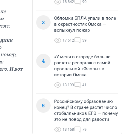
18 842
90
 не
м.
Обломки БПЛА упали в поле
3
в окрестностях Омска —
тит.
вспыхнул пожар
едики
17 612
39
о
 номер,
«У меня в огороде больше
4
ую
растет»: репортаж с самой
го. И вот
провальной «Флоры» в
истории Омска
13 199
41
Российскому образованию
5
конец? В стране растет число
стобалльников ЕГЭ — почему
это не повод для радости
13 158
79