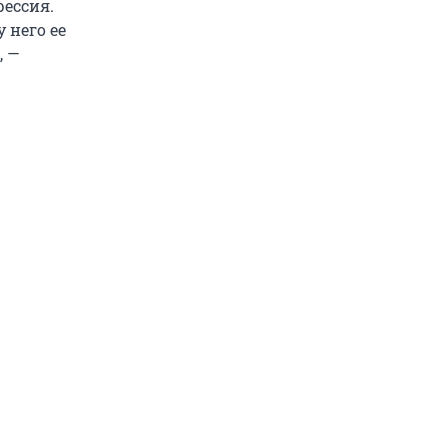
рессия.
 него ее
, —