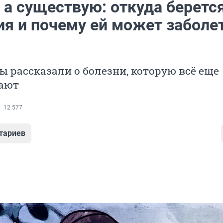
 а существую: откуда беретс
ия и почему ей может заболе
 рассказали о болезни, которую всё еще
ают
12 577
тариев