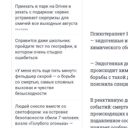
Приехать в парк на Drivee и
уехать с подарком: сервис
устраивает сюрпризы для
омичей все выходные августа
Психотерапевт 
— эндогенные и 
Справится даже школьник:
пройдите тест по географии, в
химического сбо
котором очень стыдно
ошибиться
— Эндогенная д
происходит хим
«У меня есть еще пять минут»:
фельдшер скорой — о борьбе
борьбы с такой 
со смертью, самых сложных
пояснила специ
вызовах и чувстве
безысходности
В реактивную 
Людей снесло вместе со
событий: смерти
светофором: на островке
происходящих в
безопасности сбили 7 человек
подавленное сос
возле «Голубого огонька» —
придает особую