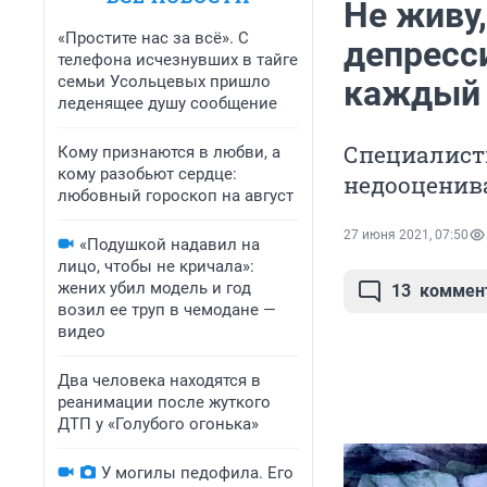
Не живу,
«Простите нас за всё». С
депресс
телефона исчезнувших в тайге
семьи Усольцевых пришло
каждый
леденящее душу сообщение
Специалисты
Кому признаются в любви, а
кому разобьют сердце:
недооценив
любовный гороскоп на август
27 июня 2021, 07:50
«Подушкой надавил на
лицо, чтобы не кричала»:
жених убил модель и год
13
коммен
возил ее труп в чемодане —
видео
Два человека находятся в
реанимации после жуткого
ДТП у «Голубого огонька»
У могилы педофила. Его