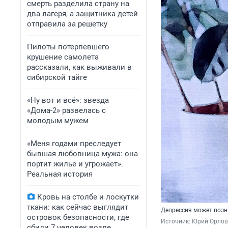
смерть разделила страну на
два лагеря, а защитника детей
отправила за решетку
Пилоты потерпевшего
крушение самолета
рассказали, как выживали в
сибирской тайге
«Ну вот и всё»: звезда
«Дома-2» развелась с
молодым мужем
«Меня годами преследует
бывшая любовница мужа: она
портит жилье и угрожает».
Реальная история
Кровь на столбе и лоскутки
ткани: как сейчас выглядит
Депрессия может возн
островок безопасности, где
Источник: 
Юрий Орлов
сбили 7 человек возле