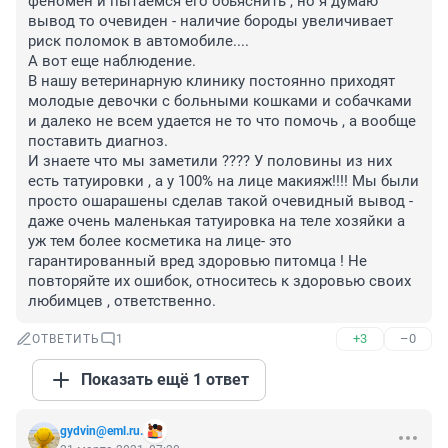
феномен и пытаемся его обьяснить , но я думаю 
вывод то очевиден - наличие бороды увеличивает 
риск поломок в автомобиле....

А вот еще наблюдение.

В нашу ветеринарную клинику постоянно приходят 
молодые девочки с больными кошками и собачками 
и далеко не всем удается не то что помочь , а вообще 
поставить диагноз.

И знаете что мы заметили ???? У половины из них 
есть татуировки , а у 100% на лице макияж!!!! Мы были 
просто ошарашены сделав такой очевидный вывод - 
даже очень маленькая татуировка на теле хозяйки а 
уж тем более косметика на лице- это 
гарантированный вред здоровью питомца ! Не 
повторяйте их ошибок, относитесь к здоровью своих 
любимцев , ответственно.
+3
–0
ОТВЕТИТЬ
1
Показать ещё 1 ответ
gydvin@eml.ru.