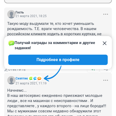
Гость
21 марта 2021, 18:25
Такую моду выдумали те, кто хочет уменьшить 
рождаемость. Т.Е. враги человечества. В нашем 
российском климате ходить в коротких куртках, не 
защищающих поясничную область , с голыми 
Получай награды за комментарии и другие 
щиколотками- прямой путь к пиелонефритам, 
задания!
воспалительным заболеваниям половой сферы и 
простатитам. Родители, хотите внуков- запрещайте 
Подробнее в профиле
подросткам слепо следовать опасной моде.
+1
–0
ОТВЕТИТЬ
Скептик
21 марта 2021, 11:19
Начнемс...

В наш автосервис ежедневно приезжают молодые 
люди , все на машинах с неисправностями . И 
представляете , у каждого второго - на лице борода!!! 
Мы с мужиками совсем недавно обнаружили этот 