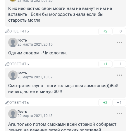
21 марта 2021, 07:20
К их несчастью свои мозги нам не вынут и им не 
вставить . Если бы молодость знала если бы 
старость могла.
+2
–0
ОТВЕТИТЬ
Гость
20 марта 2021, 20:15
Одним словом - Чиколотки.
+1
–1
ОТВЕТИТЬ
Гость
20 марта 2021, 13:07
Смотрится глупо - ноги голые,а шея замотаная)))Всё 
ничего,но не в минус 30!!!
+2
–1
ОТВЕТИТЬ
Гость
20 марта 2021, 10:43
Ага, только потом смсками всей страной собирают 
деньги на лечение детей от таких родителей...