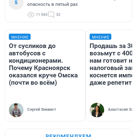
5
опасность в пятый раз
11 943
33
МНЕНИЕ
МНЕНИЕ
От сусликов до
Продашь за 300
автобусов с
возьмут с 4000
кондиционерами.
нам готовит н
Почему Красноярск
налоговый зако
оказался круче Омска
коснется импор
(почти во всём)
даже репетито
Сергей Энквист
Анастасия Зав
РЕКОМЕНДУЕМ