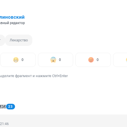
линовский
вный редактор
т
Лекарство
0
0
0
ыделите фрагмент и нажмите Ctrl+Enter
ИИ
23
 21:46