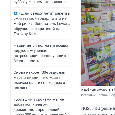
субботу — с чем это связано
«Если сверху летит ракета и
сжигает мой товар, то это не
мой риск». Основатель Levrana
обрушился с критикой на
Татьяну Ким
Надвигается волна пугающих
вирусов — ученые
потребовали срочно усилить
безопасность
Снова накроет 30-градусная
жара и ливни: чего ждать
омичам на этих выходных от
погоды
А дефицит лекарств в
Источник: 
Евгений Со
«Большими сроками мы не
добьемся ничего»:
NGS55.RU решил
криминолог, прошедший
написанных тол
через 200 зон, — о тюремной