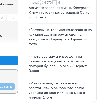
4 часа
4 070
4
 сейчас 
Август перевернет жизнь Козерогов.
К чему готовит ретроградный Сатурн
— прогноз
+0
–0
«Расходы на топливо колоссальные»:
как многодетная семья едет на
к 
автодоме из Барнаула в Турцию —
фото
+0
–0
«Чисто все мамы и все дети на
свете»: как медвежонок Момота
покорил буквально весь интернет.
Видео
«Мне сказали, что нам нужно
равить
расстаться». Московского врача
уволили из клиники из-за мата в
личном блоге