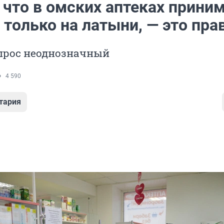
 что в омских аптеках прини
только на латыни, — это пра
опрос неоднозначный
4 590
тария