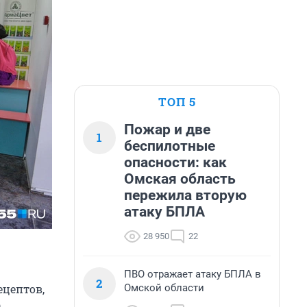
ТОП 5
Пожар и две
1
беспилотные
опасности: как
Омская область
пережила вторую
атаку БПЛА
28 950
22
ПВО отражает атаку БПЛА в
2
Омской области
ецептов,
а