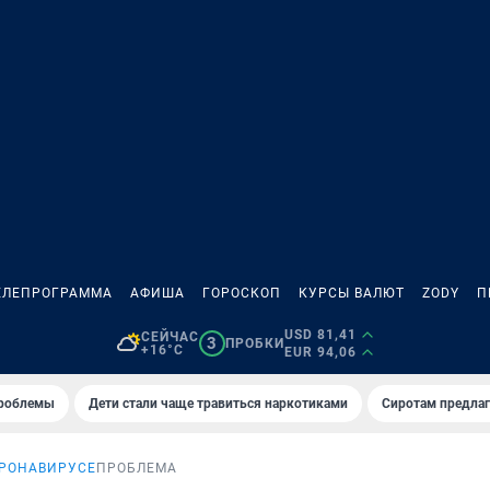
ЕЛЕПРОГРАММА
АФИША
ГОРОСКОП
КУРСЫ ВАЛЮТ
ZODY
П
USD 81,41
СЕЙЧАС
3
ПРОБКИ
+16°C
EUR 94,06
проблемы
Дети стали чаще травиться наркотиками
Сиротам предла
ОРОНАВИРУСЕ
ПРОБЛЕМА