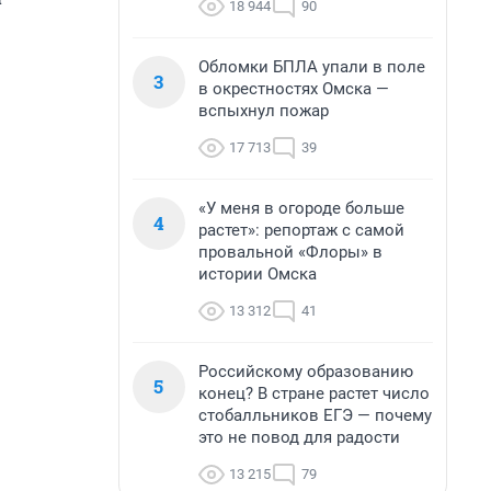
18 944
90
Обломки БПЛА упали в поле
3
в окрестностях Омска —
вспыхнул пожар
17 713
39
«У меня в огороде больше
4
растет»: репортаж с самой
провальной «Флоры» в
истории Омска
13 312
41
Российскому образованию
5
конец? В стране растет число
стобалльников ЕГЭ — почему
это не повод для радости
13 215
79