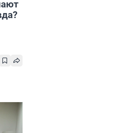
мают
вда?