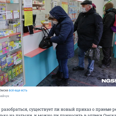
 Омске
всё еще есть
фийчук
 разобраться, существует ли новый приказ о приеме р
ько на латыни, и можно ли приносить в аптеки Омск