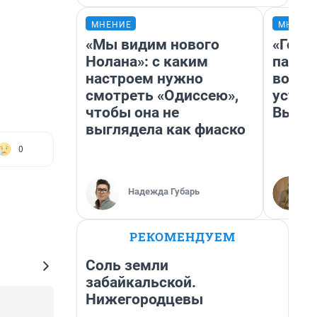
МНЕНИЕ
МНЕНИ
«Мы видим нового
«Горо
Нолана»: с каким
папер
настроем нужно
возму
смотреть «Одиссею»,
устан
чтобы она не
Высоц
выглядела как фиаско
0
Надежда Губарь
РЕКОМЕНДУЕМ
Соль земли
забайкальской.
Нижегородцевы