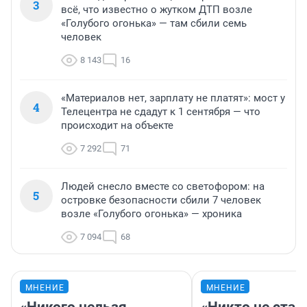
3
всё, что известно о жутком ДТП возле
«Голубого огонька» — там сбили семь
человек
8 143
16
«Материалов нет, зарплату не платят»: мост у
4
Телецентра не сдадут к 1 сентября — что
происходит на объекте
7 292
71
Людей снесло вместе со светофором: на
5
островке безопасности сбили 7 человек
возле «Голубого огонька» — хроника
7 094
68
МНЕНИЕ
МНЕНИЕ
«Никого нельзя
«Никто не стан