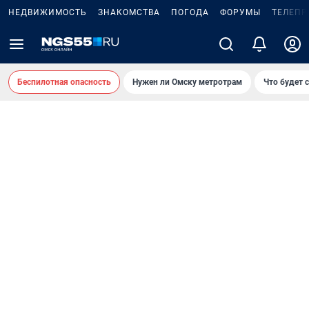
НЕДВИЖИМОСТЬ
ЗНАКОМСТВА
ПОГОДА
ФОРУМЫ
ТЕЛЕПР
Беспилотная опасность
Нужен ли Омску метротрам
Что будет 