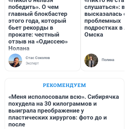
победить». О чем
слушаться»: в
главный блокбастер
высказалась о
этого года, который
проблемных
бьет рекорды в
подростках в л
прокате: честный
Омска
отзыв на «Одиссею»
Нолана
Стас Соколов
Полина
Эксперт
РЕКОМЕНДУЕМ
«Меня исполосовали всю». Сибирячка
похудела на 30 килограммов и
выиграла преображение у
пластических хирургов: фото до и
после