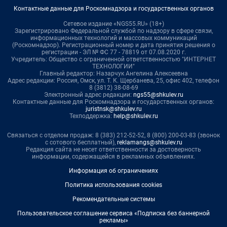
Контактные данные для Роскомнадзора и государственных органов
Сетевое издание «NGS55.RU» (18+)
Зарегистрировано Федеральной службой по надзору в сфере связи,
информационных технологий и массовых коммуникаций
(Роскомнадзор). Регистрационный номер и дата принятия решения о
регистрации - ЭЛ № ФС 77 - 78819 от 07.08.2020 г.
Учредитель: Общество с ограниченной ответственностью "ИНТЕРНЕТ
ТЕХНОЛОГИИ"
Главный редактор: Назарчук Ангелина Алексеевна
Адрес редакции: Россия, Омск, ул. Т. К. Щербанева, 25, офис 402, телефон
8 (3812) 38-08-69
Электронный адрес редакции:
ngs55@shkulev.ru
Контактные данные для Роскомнадзора и государственных органов:
juristnsk@shkulev.ru
Техподдержка:
help@shkulev.ru
Связаться с отделом продаж: 8 (383) 212-52-52, 8 (800) 200-03-83 (звонок
с сотового бесплатный),
reklamangs@shkulev.ru
Редакция сайта не несет ответственности за достоверность
информации, содержащейся в рекламных объявлениях.
Информация об ограничениях
Политика использования cookies
Рекомендательные системы
Пользовательское соглашение сервиса «Подписка без баннерной
рекламы»