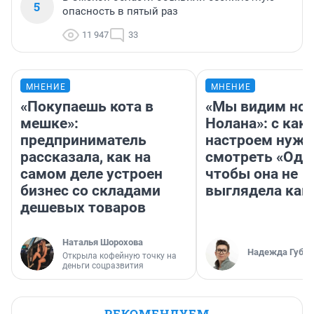
5
опасность в пятый раз
11 947
33
МНЕНИЕ
МНЕНИЕ
«Покупаешь кота в
«Мы видим нов
мешке»:
Нолана»: с как
предприниматель
настроем нужн
рассказала, как на
смотреть «Оди
самом деле устроен
чтобы она не
бизнес со складами
выглядела как
дешевых товаров
Наталья Шорохова
Надежда Губар
Открыла кофейную точку на
деньги соцразвития
РЕКОМЕНДУЕМ