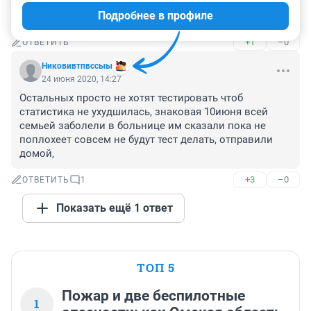
недавно на ИВЛ. неделю не забирали.а потом 
Подробнее в профиле
поздно.60 лет.не увидела его в статистике
+1
–0
ОТВЕТИТЬ
Никовивтпвссыы
24 июня 2020, 14:27
Остальных просто не хотят тестировать чтоб 
статистика не ухудшилась, знаковая 10июня всей 
семьей заболели в больнице им сказали пока не 
поплохеет совсем не будут тест делать, отправили 
домой,
+3
–0
ОТВЕТИТЬ
1
Показать ещё 1 ответ
ТОП 5
Пожар и две беспилотные
1