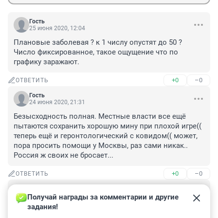
Гость
25 июня 2020, 12:04
Плановые заболевая ? к 1 числу опустят до 50 ?

Число фиксированное, такое ощущение что по 
графику заражают.
+0
–0
ОТВЕТИТЬ
Гость
24 июня 2020, 21:31
Безысходность полная. Местные власти все ещё 
пытаются сохранить хорошую мину при плохой игре(( 
теперь ещё и геронтологический с ковидом(( может, 
пора просить помощи у Москвы, раз сами никак.. 
Россия ж своих не бросает...
+0
–0
ОТВЕТИТЬ
Гость
24 июня 2020, 16:29
Получай награды за комментарии и другие 
задания!
Сама болею дома.не забирают.у знакомых отец умер 