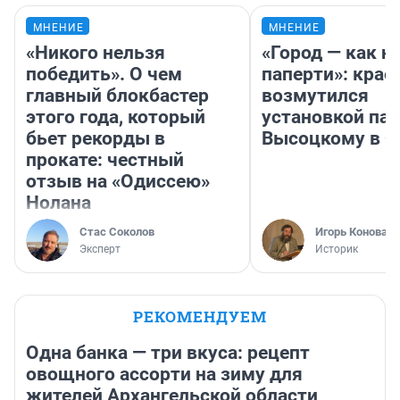
МНЕНИЕ
МНЕНИЕ
«Никого нельзя
«Город — как н
победить». О чем
паперти»: крае
главный блокбастер
возмутился
этого года, который
установкой па
бьет рекорды в
Высоцкому в 
прокате: честный
отзыв на «Одиссею»
Нолана
Стас Соколов
Игорь Коновал
Эксперт
Историк
РЕКОМЕНДУЕМ
Одна банка — три вкуса: рецепт
овощного ассорти на зиму для
жителей Архангельской области