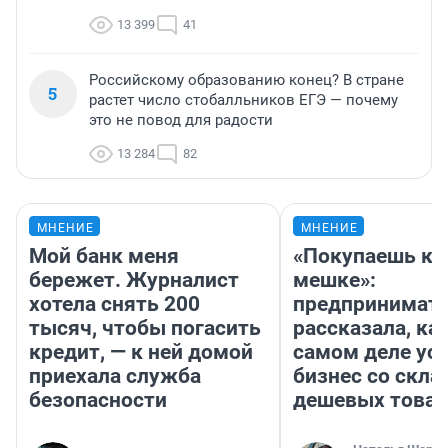
13 399
41
Российскому образованию конец? В стране
5
растет число стобалльников ЕГЭ — почему
это не повод для радости
13 284
82
МНЕНИЕ
МНЕНИЕ
Мой банк меня
«Покупаешь ко
бережет. Журналист
мешке»:
хотела снять 200
предпринимат
тысяч, чтобы погасить
рассказала, как
кредит, — к ней домой
самом деле ус
приехала служба
бизнес со скл
безопасности
дешевых това