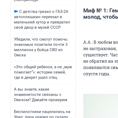
Миф № 1: Ге
С детства грезил о ГАЗ-24:
молод, чтоб
автоплюшкин переехал в
маленький хутор и превратил
свой двор в музей СССР
Убедили, что смогут помочь:
А.А.: В любом в
знакомые похитили почти 3
не застрахован,
миллиона у бойца СВО из
существует. Час
Омска
не обратил на э
«Это общий ребенок, а не „муж
появляются сим
помогает“»: истории семей,
спустя годы.
где в декрет ушел отец
А вы знаете, какие
знаменитости связаны с
Омском? Давайте проверим
Беспилотники нацелились на
Урал: дрон ударил по складу