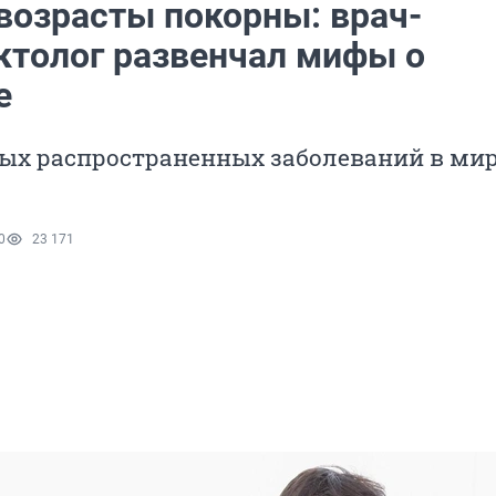
 возрасты покорны: врач-
ктолог развенчал мифы о
е
мых распространенных заболеваний в мир
0
23 171