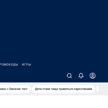
РОМОКОДЫ
ИГРЫ
заны с Омском: тест
Дети стали чаще травиться наркотиками
Появя