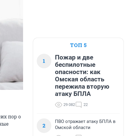
ТОП 5
Пожар и две
1
беспилотные
опасности: как
Омская область
пережила вторую
атаку БПЛА
29 082
22
сих пор о
ПВО отражает атаку БПЛА в
рные
2
Омской области