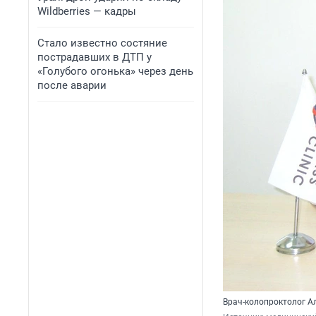
Wildberries — кадры
Стало известно состяние
пострадавших в ДТП у
«Голубого огонька» через день
после аварии
Врач-колопроктолог 