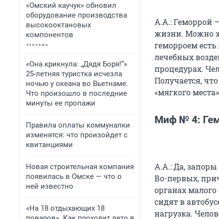
«Омский каучук» обновил
оборудование производства
А.А.: Геморрой 
высокооктановых
жизни. Можно жи
компонентов
геморроем есть
лечебных возде
«Она крикнула: „Дядя Боря!“»
процедурах. Че
25-летняя туристка исчезла
Получается, что
ночью у океана во Вьетнаме.
«мягкого места»
Что произошло в последние
минуты ее пропажи
Миф № 4: Гем
Правила оплаты коммуналки
изменятся: что произойдет с
квитанциями
А.А.: Да, запор
Новая строительная компания
появилась в Омске — что о
Во-первых, при
ней известно
органах малого 
сидят в автобус
«На 18 отдыхающих 18
нагрузка. Чело
поваров». Как проходит лето в