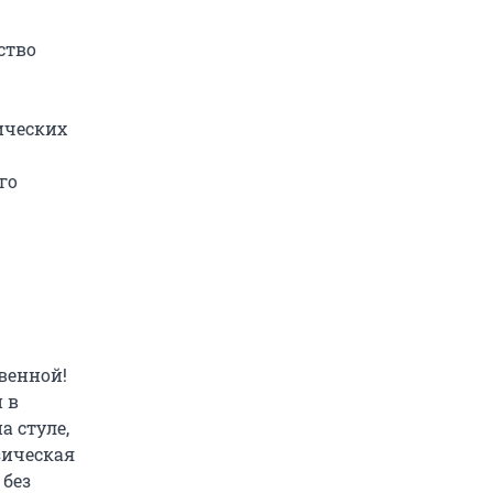
ство
ических
го
венной!
 в
а стуле,
зическая
 без