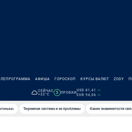
ЕЛЕПРОГРАММА
АФИША
ГОРОСКОП
КУРСЫ ВАЛЮТ
ZODY
П
USD 81,41
СЕЙЧАС
3
ПРОБКИ
+22°C
EUR 94,06
огонька»
Тюремная система и ее проблемы
Какие знаменитости свя