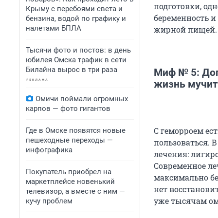
подготовки, одн
Крыму с перебоями света и
беременность и 
бензина, водой по графику и
налетами БПЛА
жирной пищей.
Тысячи фото и постов: в день
юбилея Омска трафик в сети
Билайна вырос в три раза
Миф № 5: Доп
жизнь мучит
Омичи поймали огромных
карпов — фото гигантов
С геморроем ес
Где в Омске появятся новые
пешеходные переходы —
пользоваться. 
инфографика
лечения: лигир
Современное ле
Покупатель приобрел на
максимально бе
маркетплейсе новенький
нет восстановит
телевизор, а вместе с ним —
уже тысячам о
кучу проблем