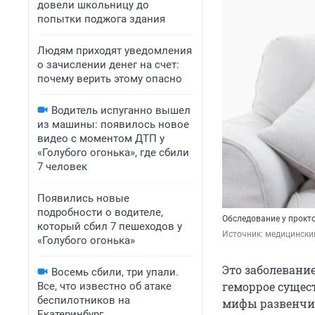
довели школьницу до
попытки поджога здания
Людям приходят уведомления
о зачислении денег на счет:
почему верить этому опасно
Водитель испуганно вышел
из машины: появилось новое
видео с моментом ДТП у
«Голубого огонька», где сбили
7 человек
Появились новые
подробности о водителе,
Обследование у прокт
который сбил 7 пешеходов у
Источник: 
медицинский
«Голубого огонька»
Это заболевание
Восемь сбили, три упали.
геморрое сущес
Все, что известно об атаке
беспилотников на
мифы развенчив
Екатеринбург