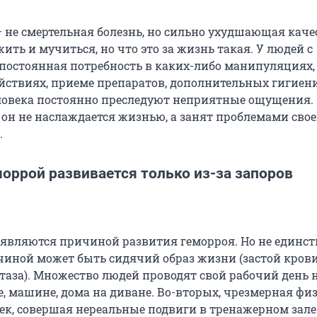
— не смертельная болезнь, но сильно ухудшающая каче
ть и мучиться, но что это за жизнь такая. У людей с
 постоянная потребность в каких-либо манипуляциях,
йствиях, приеме препаратов, дополнительных гигиен
ловека постоянно преследуют неприятные ощущения.
 он не наслаждается жизнью, а занят проблемами свое
.
оррой развивается только из-за запоров
ы являются причиной развития геморроя. Но не единст
чиной может быть сидячий образ жизни (застой крови
таза). Множество людей проводят свой рабочий день н
е, машине, дома на диване. Во-вторых, чрезмерная фи
век, совершая нереальные подвиги в тренажерном зале