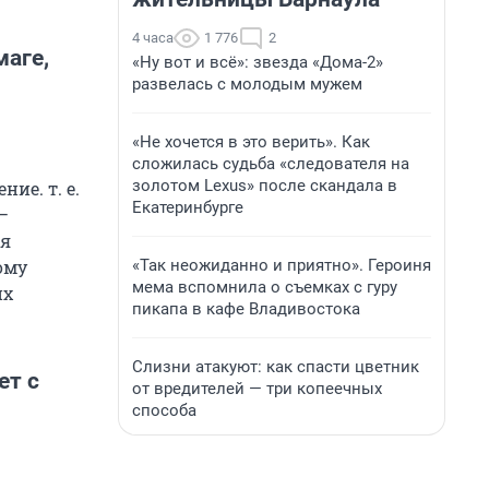
4 часа
1 776
2
маге,
«Ну вот и всё»: звезда «Дома-2»
развелась с молодым мужем
«Не хочется в это верить». Как
сложилась судьба «следователя на
золотом Lexus» после скандала в
ние. т. е.
Екатеринбурге
—
ая
«Так неожиданно и приятно». Героиня
ому
мема вспомнила о съемках с гуру
их
пикапа в кафе Владивостока
Слизни атакуют: как спасти цветник
ет с
от вредителей — три копеечных
способа