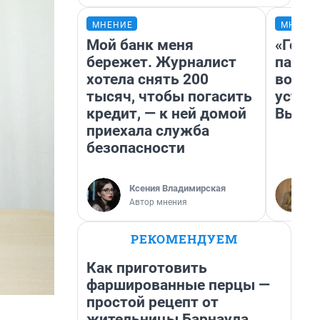
МНЕНИЕ
МНЕНИ
Мой банк меня
«Горо
бережет. Журналист
папер
хотела снять 200
возму
тысяч, чтобы погасить
устан
кредит, — к ней домой
Высоц
приехала служба
безопасности
Ксения Владимирская
Автор мнения
РЕКОМЕНДУЕМ
Как приготовить
фаршированные перцы —
простой рецепт от
жительницы Барнаула