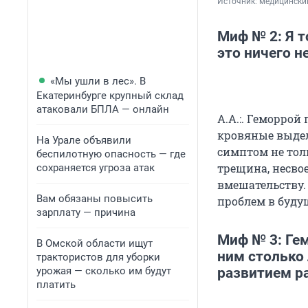
Источник: 
медицинский
Миф № 2: Я т
это ничего н
«Мы ушли в лес». В
Екатеринбурге крупный склад
атаковали БПЛА — онлайн
А.А.:. Геморрой 
кровяные выдел
На Урале объявили
симптом не тол
беспилотную опасность — где
трещина, несво
сохраняется угроза атак
вмешательству.
Вам обязаны повысить
проблем в буду
зарплату — причина
Миф № 3: Гем
В Омской области ищут
ним столько 
трактористов для уборки
урожая — сколько им будут
развитием ра
платить