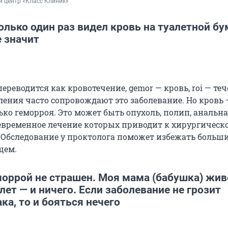
 центр «Класс Клиник»
олько один раз видел кровь на туалетной бу
е значит
переводится как кровотечение, gemor — кровь, roi — тече
ения часто сопровождают это заболевание. Но кровь 
ько геморроя. Это может быть опухоль, полип, анальн
евременное лечение которых приводит к хирургическ
 Обследование у проктолога поможет избежать больш
щем.
оррой не страшен. Моя мама (бабушка) жив
лет — и ничего. Если заболевание не грозит
ка, то и бояться нечего