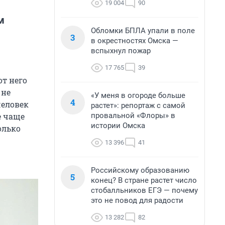
19 004
90
м
Обломки БПЛА упали в поле
3
в окрестностях Омска —
вспыхнул пожар
17 765
39
от него
 не
«У меня в огороде больше
4
человек
растет»: репортаж с самой
провальной «Флоры» в
е чаще
истории Омска
олько
13 396
41
Российскому образованию
5
конец? В стране растет число
стобалльников ЕГЭ — почему
это не повод для радости
13 282
82