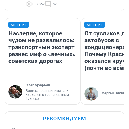
13 352
82
МНЕНИЕ
МНЕНИЕ
Наследие, которое
От сусликов до
чудом не развалилось:
автобусов с
транспортный эксперт
кондиционерам
разнес миф о «вечных»
Почему Красно
советских дорогах
оказался круч
(почти во всём
Олег Арефьев
Блогер, предприниматель,
Сергей Энквист
владелец в транспортном
бизнесе
РЕКОМЕНДУЕМ