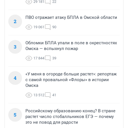
29 181
22
ПВО отражает атаку БПЛА в Омской области
2
19 061
90
Обломки БПЛА упали в поле в окрестностях
3
Омска — вспыхнул пожар
17 844
39
«У меня в огороде больше растет»: репортаж
4
с самой провальной «Флоры» в истории
Омска
13 512
41
Российскому образованию конец? В стране
5
растет число стобалльников ЕГЭ — почему
это не повод для радости