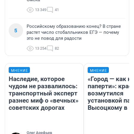
13 349
41
Российскому образованию конец? В стране
5
растет число стобалльников ЕГЭ — почему
это не повод для радости
13 254
82
МНЕНИЕ
МНЕНИЕ
Наследие, которое
«Город — как н
чудом не развалилось:
паперти»: крае
транспортный эксперт
возмутился
разнес миф о «вечных»
установкой па
советских дорогах
Высоцкому в 
Олег Арефьев