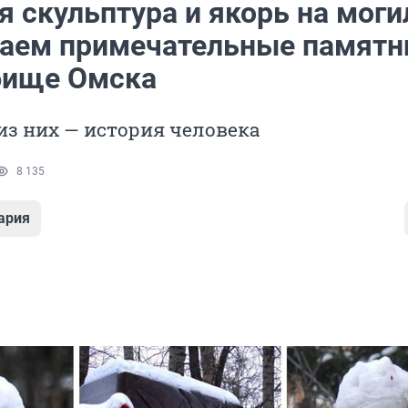
 скульптура и якорь на моги
аем примечательные памятн
бище Омска
з них — история человека
8 135
ария