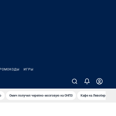
РОМОКОДЫ
ИГРЫ
о
Омич получил черепно-мозговую на ОНПЗ
Кафе на Левобережье в