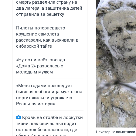
смерть разделила страну на
два лагеря, а защитника детей
отправила за решетку
Пилоты потерпевшего
крушение самолета
рассказали, как выживали в
сибирской тайге
«Ну вот и всё»: звезда
«Дома-2» развелась с
молодым мужем
«Меня годами преследует
бывшая любовница мужа: она
портит жилье и угрожает».
Реальная история
Кровь на столбе и лоскутки
ткани: как сейчас выглядит
островок безопасности, где
Некоторые памятники 
сбили 7 человек возле