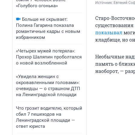
Источник: 
Евгений Соф
«Голубого огонька»
Старо-Восточное
Больше не скрывает:
существования 
Полина Гагарина показала
романтичные кадры с новым
показывал
моги
избранником
кладбище, но о
«Четырех мужей потеряла»:
Необычные надг
Прохор Шаляпин проболтался
о новой возлюбленной
память о близк
наоборот, — ра
«Увидела женщин с
окровавленными головами»:
очевидцы — о страшном ДТП
на Ленинградской площади
Что грозит водителю, который
сбил 7 пешеходов на
Ленинградской площади —
ответ юриста