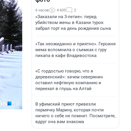
6 часов
4 605
2
«Заказали на 3-летие»: перед
убийством жены в Казани турок
забрал торт на день рождения сына
«Так неожиданно и приятно». Героиня
мема вспомнила о съемках с гуру
пикапа в кафе Владивостока
«С гордостью говорю, что я
деревенский»: зачем северянин
оставил нефтяную компанию и
переехал в глушь на Алтай
В уфимский приют привезли
пермячку Марину, которая почти
ничего о себе не помнит. Посмотрите,
вдруг она вам знакома