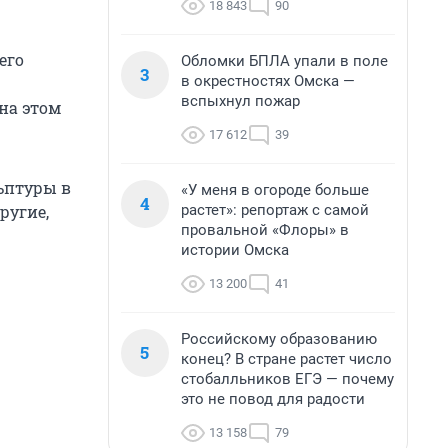
18 843
90
его
Обломки БПЛА упали в поле
3
в окрестностях Омска —
вспыхнул пожар
на этом
17 612
39
ьптуры в
«У меня в огороде больше
4
растет»: репортаж с самой
ругие,
провальной «Флоры» в
истории Омска
13 200
41
Российскому образованию
5
конец? В стране растет число
стобалльников ЕГЭ — почему
это не повод для радости
13 158
79