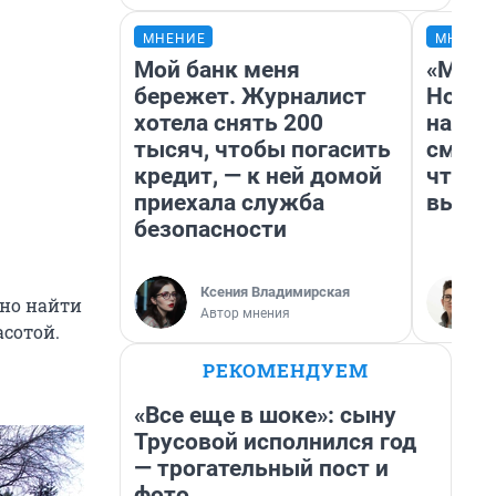
МНЕНИЕ
МНЕНИ
Мой банк меня
«Мы в
бережет. Журналист
Нолан
хотела снять 200
настр
тысяч, чтобы погасить
смотр
кредит, — к ней домой
чтобы
приехала служба
выгля
безопасности
Ксения Владимирская
но найти
Автор мнения
асотой.
РЕКОМЕНДУЕМ
«Все еще в шоке»: сыну
Трусовой исполнился год
— трогательный пост и
фото