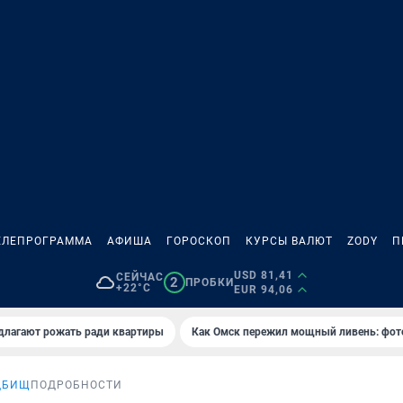
ЕЛЕПРОГРАММА
АФИША
ГОРОСКОП
КУРСЫ ВАЛЮТ
ZODY
П
USD 81,41
СЕЙЧАС
2
ПРОБКИ
+22°C
EUR 94,06
длагают рожать ради квартиры
Как Омск пережил мощный ливень: фот
ДБИЩ
ПОДРОБНОСТИ