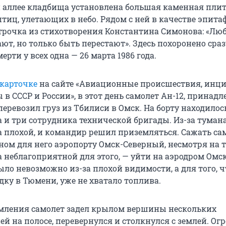
 аллее кладбища установлена большая каменная плит
тиц, улетающих в небо. Рядом с ней в качестве эпита
трочка из стихотворения Константина Симонова: «Л
ют, но только быть перестают». Здесь похоронено сраз
ерти у всех одна — 26 марта 1986 года.
карточке
на сайте «Авиационные происшествия, инц
 в СССР и России», в этот день самолет Ан-12, прина
 перевозил груз из Тбилиси в Омск. На борту находилос
 и три сотрудника технической бригады. Из-за туман
 плохой, и командир решил приземляться. Сажать са
ном для него аэропорту Омск-Северный, несмотря на т
 неблагоприятной для этого, — уйти на аэродром Омс
ло невозможно из-за плохой видимости, а для того, 
дку в Тюмени, уже не хватало топлива.
мления самолет задел крылом вершины нескольких
й на полосе, перевернулся и столкнулся с землей. Ог