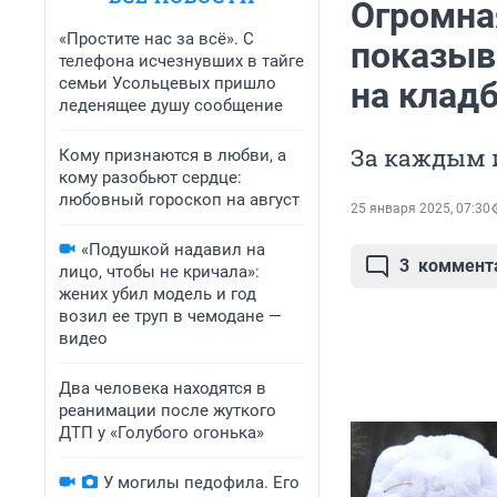
Огромная
«Простите нас за всё». С
показыв
телефона исчезнувших в тайге
семьи Усольцевых пришло
на клад
леденящее душу сообщение
За каждым и
Кому признаются в любви, а
кому разобьют сердце:
любовный гороскоп на август
25 января 2025, 07:30
«Подушкой надавил на
3
коммент
лицо, чтобы не кричала»:
жених убил модель и год
возил ее труп в чемодане —
видео
Два человека находятся в
реанимации после жуткого
ДТП у «Голубого огонька»
У могилы педофила. Его