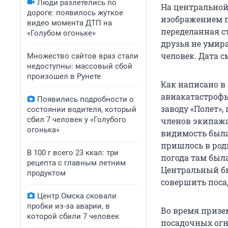
Люди разлетелись по
На центральной
дороге: появилось жуткое
изображением п
видео момента ДТП на
переделанная с
«Голубом огоньке»
друзья не умира
человек. Дата см
Множество сайтов враз стали
недоступны: массовый сбой
произошел в Рунете
Как написано в
авиакатастрофы
Появились подробности о
заводу «Полет»,
состоянии водителя, который
сбил 7 человек у «Голубого
членов экипажа
огонька»
видимость была
пришлось в род
В 100 г всего 23 ккал: три
погода там была
рецепта с главным летним
Центральный бы
продуктом
совершить поса
Центр Омска сковали
пробки из-за аварии, в
Во время призе
которой сбили 7 человек
посадочных огне