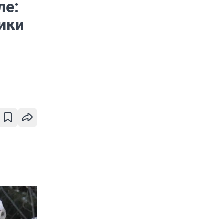
ле:
ики