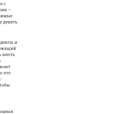
а с
фии —
юбимые
у девять
иденты и
длежащий
ь шесть
а
молет
о что
к-
чтобы
ромная