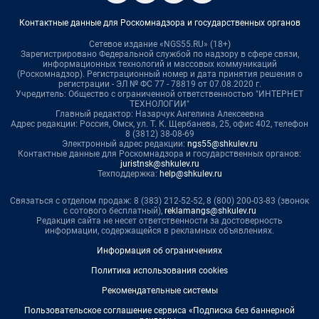
Контактные данные для Роскомнадзора и государственных органов
Сетевое издание «NGS55.RU» (18+)
Зарегистрировано Федеральной службой по надзору в сфере связи,
информационных технологий и массовых коммуникаций
(Роскомнадзор). Регистрационный номер и дата принятия решения о
регистрации - ЭЛ № ФС 77 - 78819 от 07.08.2020 г.
Учредитель: Общество с ограниченной ответственностью "ИНТЕРНЕТ
ТЕХНОЛОГИИ"
Главный редактор: Назарчук Ангелина Алексеевна
Адрес редакции: Россия, Омск, ул. Т. К. Щербанева, 25, офис 402, телефон
8 (3812) 38-08-69
Электронный адрес редакции:
ngs55@shkulev.ru
Контактные данные для Роскомнадзора и государственных органов:
juristnsk@shkulev.ru
Техподдержка:
help@shkulev.ru
Связаться с отделом продаж: 8 (383) 212-52-52, 8 (800) 200-03-83 (звонок
с сотового бесплатный),
reklamangs@shkulev.ru
Редакция сайта не несет ответственности за достоверность
информации, содержащейся в рекламных объявлениях.
Информация об ограничениях
Политика использования cookies
Рекомендательные системы
Пользовательское соглашение сервиса «Подписка без баннерной