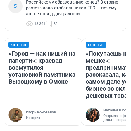
Российскому образованию конец? В стране
5
растет число стобалльников ЕГЭ — почему
это не повод для радости
13 361
82
МНЕНИЕ
МНЕНИЕ
«Город — как нищий на
«Покупаешь ко
паперти»: краевед
мешке»:
возмутился
предпринимат
установкой памятника
рассказала, как
Высоцкому в Омске
самом деле ус
бизнес со скл
дешевых това
Наталья Шорох
Игорь Коновалов
Открыла кофейн
Историк
деньги соцразв