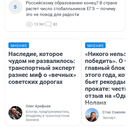
Российскому образованию конец? В стране
5
растет число стобалльников ЕГЭ — почему
это не повод для радости
13 361
82
МНЕНИЕ
МНЕНИЕ
Наследие, которое
«Никого нельз
чудом не развалилось:
победить». О ч
транспортный эксперт
главный блокб
разнес миф о «вечных»
этого года, ко
советских дорогах
бьет рекорды 
прокате: честн
отзыв на «Оди
Нолана
Олег Арефьев
Блогер, предприниматель,
Стас Соколов
владелец в транспортном
Эксперт
бизнесе