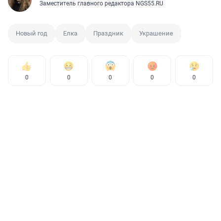
Заместитель главного редактора NGS55.RU
Новый год
Елка
Праздник
Украшение
0
0
0
0
0