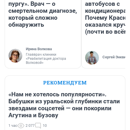
пургу». Врач — о
автобусов с
смертельном диагнозе,
кондиционерам
который сложно
Почему Красно
обнаружить
оказался круч
(почти во всём
Ирина Волкова
Главврач клиники
Сергей Энквист
«Реабилитация доктора
Волковой»
РЕКОМЕНДУЕМ
«Нам не хотелось популярности».
Бабушки из уральской глубинки стали
звездами соцсетей — они покорили
Агутина и Бузову
1 час
2 077
10