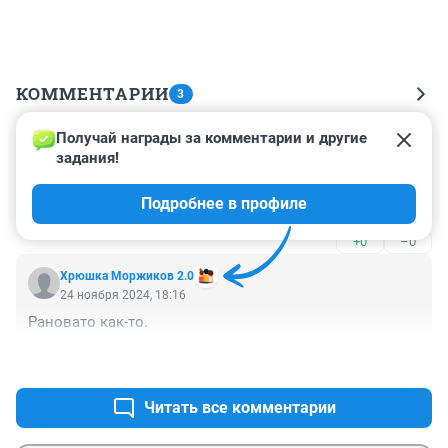
КОММЕНТАРИИ
3
Получай награды за комментарии и другие 
Гость
24 ноября 2024, 19:47
задания!
Это не светодиодная ель, а убожество из 
Подробнее в профиле
светодиодов и железа.
+0
–0
Хрюшка Моржиков 2.0
24 ноября 2024, 18:16
Рановато как-то.
+0
–0
Читать все комментарии