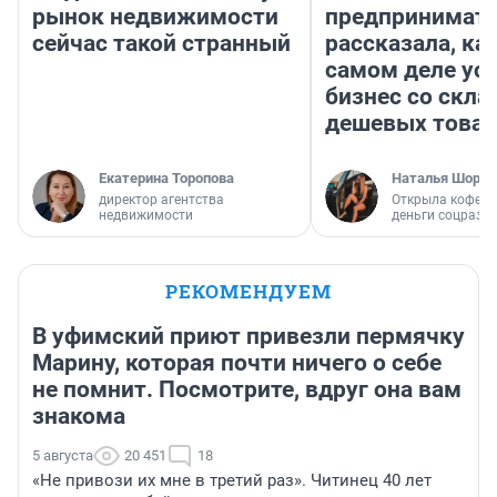
рынок недвижимости
предпринимат
сейчас такой странный
рассказала, как
самом деле ус
бизнес со скл
дешевых това
Екатерина Торопова
Наталья Шорох
директор агентства
Открыла кофейн
недвижимости
деньги соцразв
РЕКОМЕНДУЕМ
В уфимский приют привезли пермячку
Марину, которая почти ничего о себе
не помнит. Посмотрите, вдруг она вам
знакома
5 августа
20 451
18
«Не привози их мне в третий раз». Читинец 40 лет