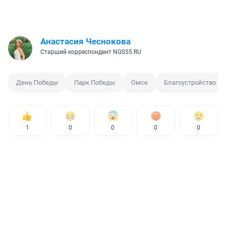
Анастасия Чеснокова
Старший корреспондент NGS55.RU
День Победы
Парк Победы
Омск
Благоустройство
1
0
0
0
0