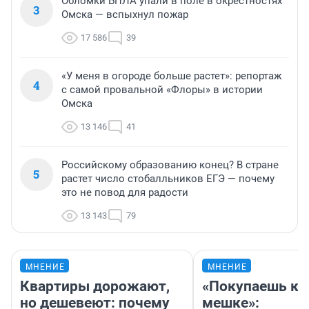
Обломки БПЛА упали в поле в окрестностях
3
Омска — вспыхнул пожар
17 586
39
«У меня в огороде больше растет»: репортаж
4
с самой провальной «Флоры» в истории
Омска
13 146
41
Российскому образованию конец? В стране
5
растет число стобалльников ЕГЭ — почему
это не повод для радости
13 143
79
МНЕНИЕ
МНЕНИЕ
Квартиры дорожают,
«Покупаешь ко
но дешевеют: почему
мешке»: