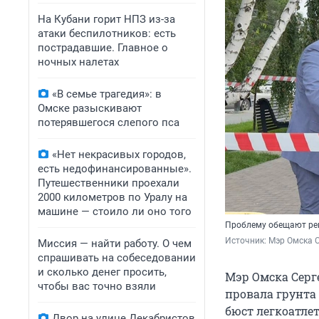
На Кубани горит НПЗ из-за
атаки беспилотников: есть
пострадавшие. Главное о
ночных налетах
«В семье трагедия»: в
Омске разыскивают
потерявшегося слепого пса
«Нет некрасивых городов,
есть недофинансированные».
Путешественники проехали
2000 километров по Уралу на
машине — стоило ли оно того
Проблему обещают ре
Источник: 
Мэр Омска Се
Миссия — найти работу. О чем
спрашивать на собеседовании
и сколько денег просить,
Мэр Омска Серг
чтобы вас точно взяли
провала грунта
бюст легкоатле
Двор на улице Декабристов