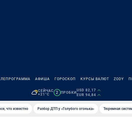
ЕЛЕПРОГРАММА
АФИША
ГОРОСКОП
КУРСЫ ВАЛЮТ
ZODY
П
USD 82,17
СЕЙЧАС
2
ПРОБКИ
+21°C
EUR 94,84
се, что известно
Разбор ДТП у «Голубого огонька»
Тюремная систе