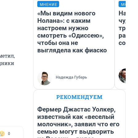
МНЕНИЕ
МНЕНИ
«Мы видим нового
Насле
Нолана»: с каким
чудом
настроем нужно
транс
смотреть «Одиссею»,
разне
чтобы она не
совет
выглядела как фиаско
метил,
удники
Надежда Губарь
РЕКОМЕНДУЕМ
Фермер Джастас Уолкер,
известный как «веселый
молочник», заявил что его
семью могут выдворить
0