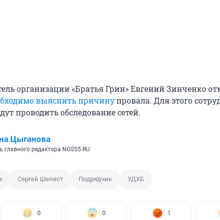
тель организации «Братья Грин» Евгений Зинченко от
обходимо выяснить причину
провала. Для этого сотр
дут проводить обследование сетей.
на Цыганова
ь главного редактора NGS55.RU
в
Сергей Шелест
Подрядчик
УДХБ
0
0
1