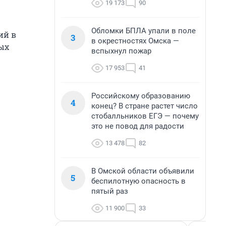
19 173
90
Обломки БПЛА упали в поле
ий в
3
в окрестностях Омска —
ых
вспыхнул пожар
17 953
41
Российскому образованию
4
конец? В стране растет число
стобалльников ЕГЭ — почему
это не повод для радости
13 478
82
В Омской области объявили
5
беспилотную опасность в
пятый раз
11 900
33