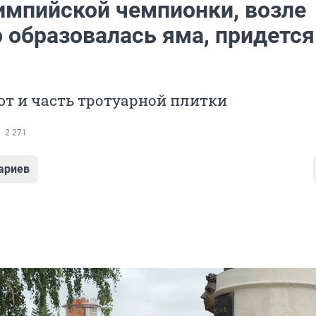
импийской чемпионки, возле
о образовалась яма, придется
т и часть тротуарной плитки
2 271
ариев