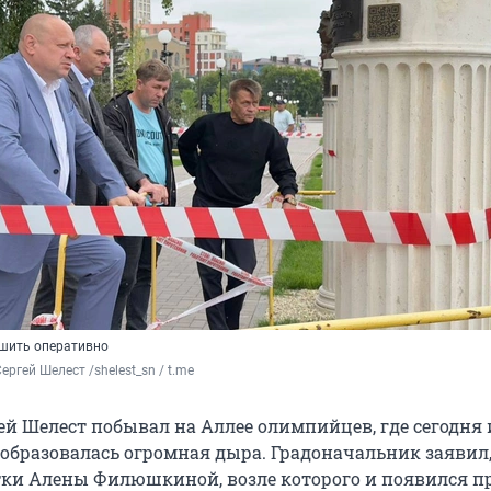
шить оперативно
ргей Шелест /shelest_sn / t.me
ей Шелест побывал на Аллее олимпийцев, где сегодня 
 образовалась огромная дыра. Градоначальник заявил,
тки Алены Филюшкиной, возле которого и появился пр