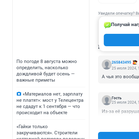
Увидели опечатку? В
Получай наг
КОММЕНТАР
По погоде 8 августа можно
265843495
определить, насколько
25 июля 2024, 
дождливой будет осень —
А чья это вообщ
важные приметы
«Материалов нет, зарплату
Гость
не платят»: мост у Телецентра
25 июля 2024, 
не сдадут к 1 сентября — что
Из-за её разру
происходит на объекте
«Гайки только
закручиваются». Строители