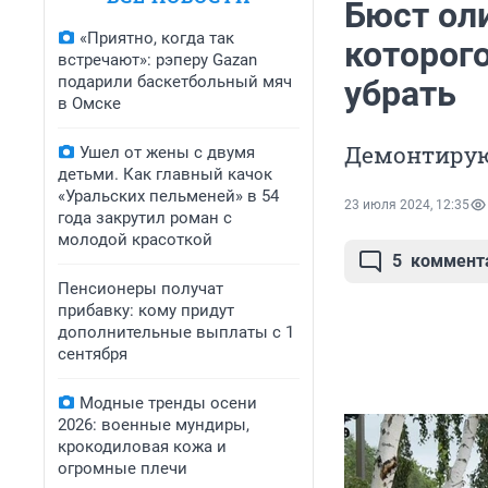
Бюст ол
«Приятно, когда так
которог
встречают»: рэперу Gazan
подарили баскетбольный мяч
убрать
в Омске
Демонтирую
Ушел от жены с двумя
детьми. Как главный качок
«Уральских пельменей» в 54
23 июля 2024, 12:35
года закрутил роман с
молодой красоткой
5
коммент
Пенсионеры получат
прибавку: кому придут
дополнительные выплаты с 1
сентября
Модные тренды осени
2026: военные мундиры,
крокодиловая кожа и
огромные плечи