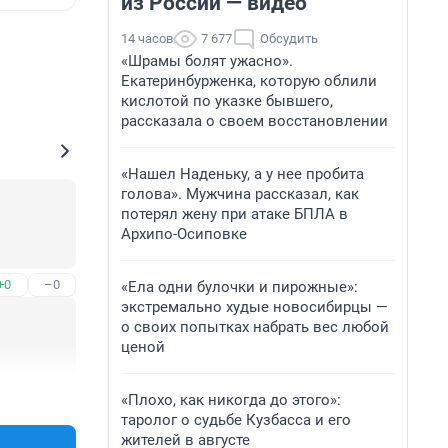
из России — видео
14 часов
7 677
Обсудить
«Шрамы болят ужасно».
Екатеринбурженка, которую облили
кислотой по указке бывшего,
рассказала о своем восстановлении
«Нашел Наденьку, а у нее пробита
голова». Мужчина рассказал, как
потерял жену при атаке БПЛА в
Архипо-Осиповке
+0
–0
«Ела одни булочки и пирожные»:
экстремально худые новосибирцы —
о своих попытках набрать вес любой
ценой
+0
–0
«Плохо, как никогда до этого»:
таролог о судьбе Кузбасса и его
жителей в августе