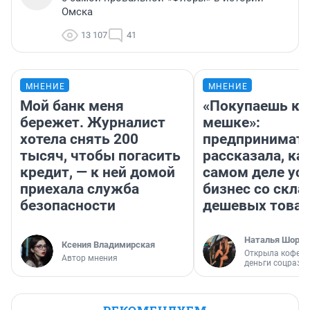
Омска
13 107
41
МНЕНИЕ
МНЕНИЕ
Мой банк меня
«Покупаешь ко
бережет. Журналист
мешке»:
хотела снять 200
предпринимат
тысяч, чтобы погасить
рассказала, как
кредит, — к ней домой
самом деле ус
приехала служба
бизнес со скл
безопасности
дешевых това
Наталья Шорох
Ксения Владимирская
Открыла кофейн
Автор мнения
деньги соцразв