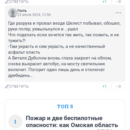
+1
–0
ОТВЕТИТЬ
Гость
23 июля 2024, 12:56
Где разруха и провал везде Шелест побывал, обошел, 
руки потер, ухмыльнулся и …ушел 

Что поделать если хочется так жить, так пожить, и не 
тужить?! 

-Там украсть и сям украсть, а не качественный 
асфальт класть 

А Виталя Дуболом вновь глаза закроет на облом, 
снова выкрасит автобус, на мосту светильник 
включит. Погорит один лишь день и отключат 
дребедень…
+1
–0
ОТВЕТИТЬ
ТОП 5
Пожар и две беспилотные
1
опасности: как Омская область