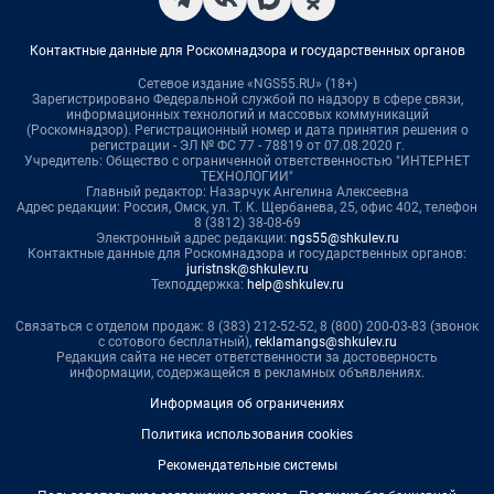
Контактные данные для Роскомнадзора и государственных органов
Сетевое издание «NGS55.RU» (18+)
Зарегистрировано Федеральной службой по надзору в сфере связи,
информационных технологий и массовых коммуникаций
(Роскомнадзор). Регистрационный номер и дата принятия решения о
регистрации - ЭЛ № ФС 77 - 78819 от 07.08.2020 г.
Учредитель: Общество с ограниченной ответственностью "ИНТЕРНЕТ
ТЕХНОЛОГИИ"
Главный редактор: Назарчук Ангелина Алексеевна
Адрес редакции: Россия, Омск, ул. Т. К. Щербанева, 25, офис 402, телефон
8 (3812) 38-08-69
Электронный адрес редакции:
ngs55@shkulev.ru
Контактные данные для Роскомнадзора и государственных органов:
juristnsk@shkulev.ru
Техподдержка:
help@shkulev.ru
Связаться с отделом продаж: 8 (383) 212-52-52, 8 (800) 200-03-83 (звонок
с сотового бесплатный),
reklamangs@shkulev.ru
Редакция сайта не несет ответственности за достоверность
информации, содержащейся в рекламных объявлениях.
Информация об ограничениях
Политика использования cookies
Рекомендательные системы