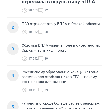
пережила вторую атаку БПЛА
28 653
22
ПВО отражает атаку БПЛА в Омской области
2
18 672
90
Обломки БПЛА упали в поле в окрестностях
3
Омска — вспыхнул пожар
17 542
39
Российскому образованию конец? В стране
4
растет число стобалльников ЕГЭ — почему
это не повод для радости
13 121
79
«У меня в огороде больше растет»: репортаж
5
с самой провальной «Флоры» в истории