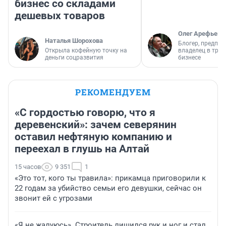
бизнес со складами
дешевых товаров
Олег Арефьев
Наталья Шорохова
Блогер, предпри
Открыла кофейную точку на
владелец в тра
деньги соцразвития
бизнесе
РЕКОМЕНДУЕМ
«С гордостью говорю, что я
деревенский»: зачем северянин
оставил нефтяную компанию и
переехал в глушь на Алтай
15 часов
9 351
1
«Это тот, кого ты травила»: прикамца приговорили к
22 годам за убийство семьи его девушки, сейчас он
звонит ей с угрозами
«Я не жалуюсь». Строитель лишился рук и ног и стал