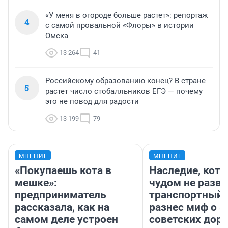
«У меня в огороде больше растет»: репортаж
4
с самой провальной «Флоры» в истории
Омска
13 264
41
Российскому образованию конец? В стране
5
растет число стобалльников ЕГЭ — почему
это не повод для радости
13 199
79
МНЕНИЕ
МНЕНИЕ
«Покупаешь кота в
Наследие, кото
мешке»:
чудом не разва
предприниматель
транспортный 
рассказала, как на
разнес миф о 
самом деле устроен
советских доро