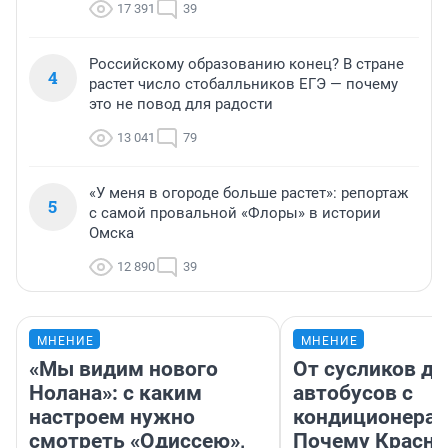
17 391
39
Российскому образованию конец? В стране
4
растет число стобалльников ЕГЭ — почему
это не повод для радости
13 041
79
«У меня в огороде больше растет»: репортаж
5
с самой провальной «Флоры» в истории
Омска
12 890
39
МНЕНИЕ
МНЕНИЕ
«Мы видим нового
От сусликов до
Нолана»: с каким
автобусов с
настроем нужно
кондиционерам
смотреть «Одиссею»,
Почему Красно