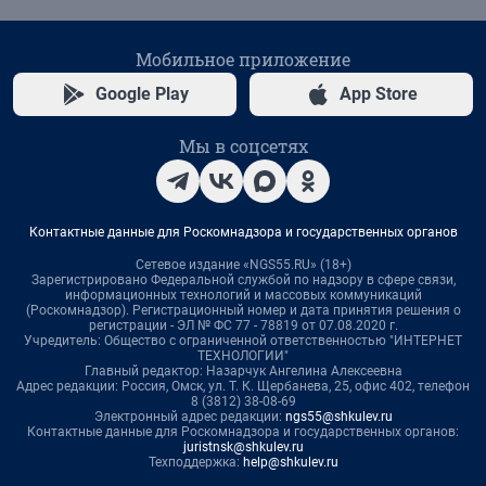
Мобильное приложение
Google Play
App Store
Мы в соцсетях
Контактные данные для Роскомнадзора и государственных органов
Сетевое издание «NGS55.RU» (18+)
Зарегистрировано Федеральной службой по надзору в сфере связи,
информационных технологий и массовых коммуникаций
(Роскомнадзор). Регистрационный номер и дата принятия решения о
регистрации - ЭЛ № ФС 77 - 78819 от 07.08.2020 г.
Учредитель: Общество с ограниченной ответственностью "ИНТЕРНЕТ
ТЕХНОЛОГИИ"
Главный редактор: Назарчук Ангелина Алексеевна
Адрес редакции: Россия, Омск, ул. Т. К. Щербанева, 25, офис 402, телефон
8 (3812) 38-08-69
Электронный адрес редакции:
ngs55@shkulev.ru
Контактные данные для Роскомнадзора и государственных органов:
juristnsk@shkulev.ru
Техподдержка:
help@shkulev.ru