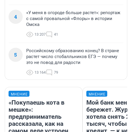
«У меня в огороде больше растет»: репортаж
4
с самой провальной «Флоры» в истории
Омска
13 207
41
Российскому образованию конец? В стране
5
растет число стобалльников ЕГЭ — почему
это не повод для радости
13 164
79
МНЕНИЕ
МНЕНИЕ
«Покупаешь кота в
Мой банк меня
мешке»:
бережет. Журн
предприниматель
хотела снять 2
рассказала, как на
тысяч, чтобы п
самом деле устроен
кредит, — к не