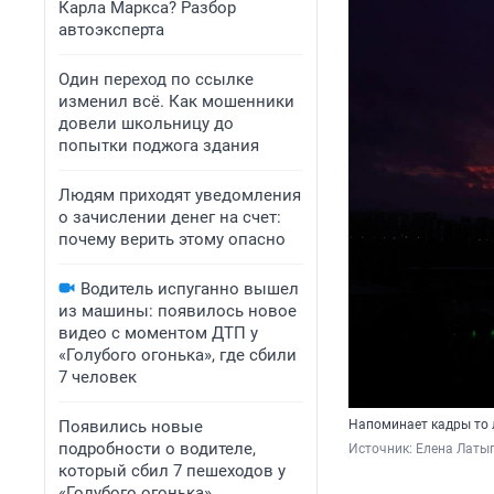
Карла Маркса? Разбор
автоэксперта
Один переход по ссылке
изменил всё. Как мошенники
довели школьницу до
попытки поджога здания
Людям приходят уведомления
о зачислении денег на счет:
почему верить этому опасно
Водитель испуганно вышел
из машины: появилось новое
видео с моментом ДТП у
«Голубого огонька», где сбили
7 человек
Появились новые
Напоминает кадры то л
подробности о водителе,
Источник: 
Елена Латы
который сбил 7 пешеходов у
«Голубого огонька»