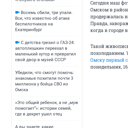
Сегодня наш фо
Омском в районе
Восемь сбили, три упали.
продержалась не
Все, что известно об атаке
Правда, завораж
беспилотников на
Екатеринбург
когда в городе 
С детства грезил о ГАЗ-24:
Такой живопис
автоплюшкин переехал в
похолоданием. У
маленький хутор и превратил
Омску первый с
свой двор в музей СССР
понедельник, 16
Убедили, что смогут помочь:
знакомые похитили почти 3
миллиона у бойца СВО из
Омска
«Это общий ребенок, а не „муж
помогает“»: истории семей,
где в декрет ушел отец
А вы знаете, какие