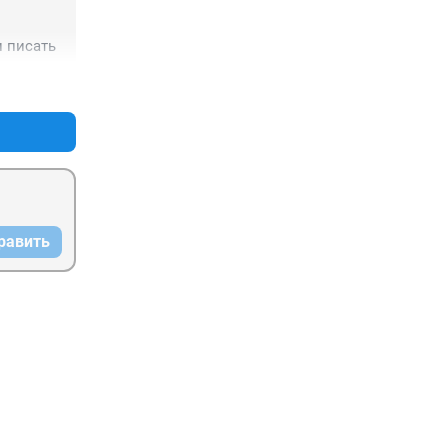
 писать
+0
–0
равить