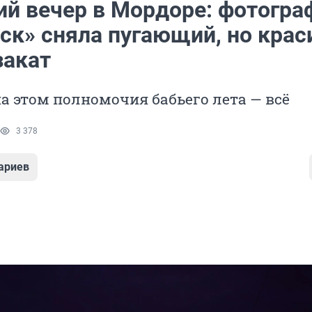
ий вечер в Мордоре: фотогра
ск» сняла пугающий, но кра
закат
а этом полномочия бабьего лета — всё
3 378
ариев