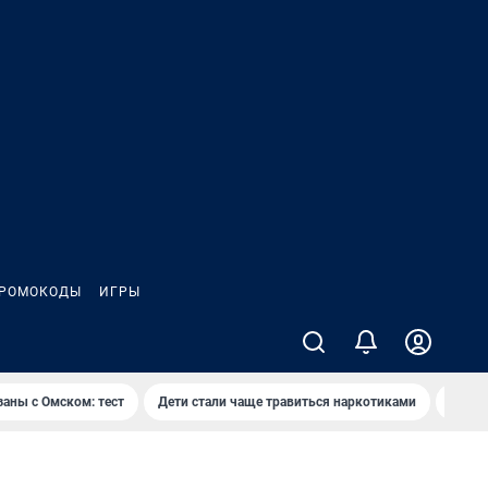
РОМОКОДЫ
ИГРЫ
заны с Омском: тест
Дети стали чаще травиться наркотиками
Появя