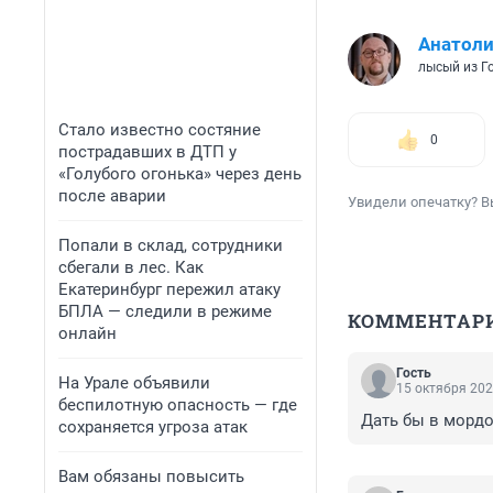
Анатол
лысый из Г
Стало известно состяние
0
пострадавших в ДТП у
«Голубого огонька» через день
после аварии
Увидели опечатку? В
Попали в склад, сотрудники
сбегали в лес. Как
Екатеринбург пережил атаку
БПЛА — следили в режиме
КОММЕНТАР
онлайн
Гость
На Урале объявили
15 октября 202
беспилотную опасность — где
Дать бы в мордо
сохраняется угроза атак
Вам обязаны повысить