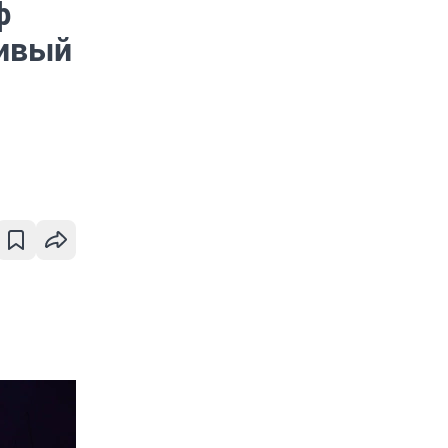
ф
сивый