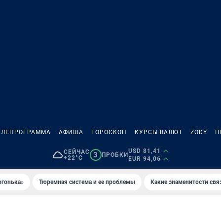
ЕЛЕПРОГРАММА
АФИША
ГОРОСКОП
КУРСЫ ВАЛЮТ
ZODY
П
USD 81,41
СЕЙЧАС
3
ПРОБКИ
+22°C
EUR 94,06
огонька»
Тюремная система и ее проблемы
Какие знаменитости свя