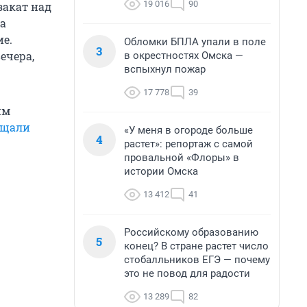
19 016
90
закат над
на
ие.
Обломки БПЛА упали в поле
3
ечера,
в окрестностях Омска —
вспыхнул пожар
17 778
39
им
ещали
«У меня в огороде больше
4
растет»: репортаж с самой
провальной «Флоры» в
истории Омска
13 412
41
Российскому образованию
5
конец? В стране растет число
стобалльников ЕГЭ — почему
это не повод для радости
13 289
82