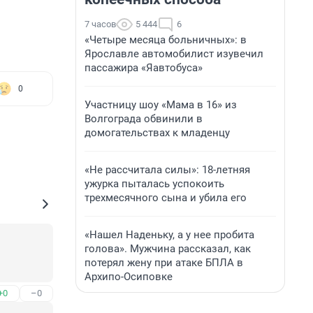
7 часов
5 444
6
«Четыре месяца больничных»: в
Ярославле автомобилист изувечил
пассажира «Яавтобуса»
0
Участницу шоу «Мама в 16» из
Волгограда обвинили в
домогательствах к младенцу
«Не рассчитала силы»: 18-летняя
ужурка пыталась успокоить
трехмесячного сына и убила его
«Нашел Наденьку, а у нее пробита
голова». Мужчина рассказал, как
потерял жену при атаке БПЛА в
Архипо-Осиповке
+0
–0