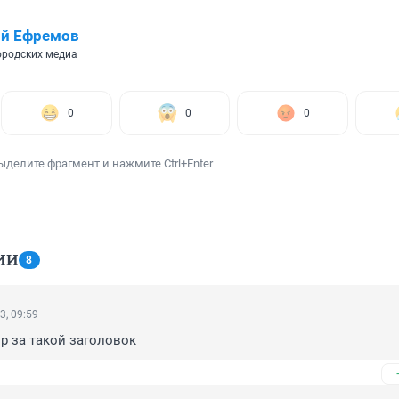
ий Ефремов
ородских медиа
0
0
0
ыделите фрагмент и нажмите Ctrl+Enter
ИИ
8
3, 09:59
р за такой заголовок