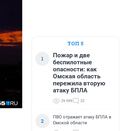
ТОП 5
Пожар и две
1
беспилотные
опасности: как
Омская область
пережила вторую
атаку БПЛА
29 099
22
ПВО отражает атаку БПЛА в
2
Омской области