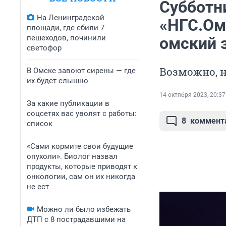
Субботн
На Ленинградской
«НГС.Ом
площади, где сбили 7
пешеходов, починили
омский 
светофор
Возможно, н
В Омске завоют сирены — где
их будет слышно
14 октября 2023, 20:37
За какие публикации в
соцсетях вас уволят с работы:
8
коммент
список
«Сами кормите свои будущие
опухоли». Биолог назвал
продукты, которые приводят к
онкологии, сам он их никогда
не ест
Можно ли было избежать
ДТП с 8 пострадавшими на