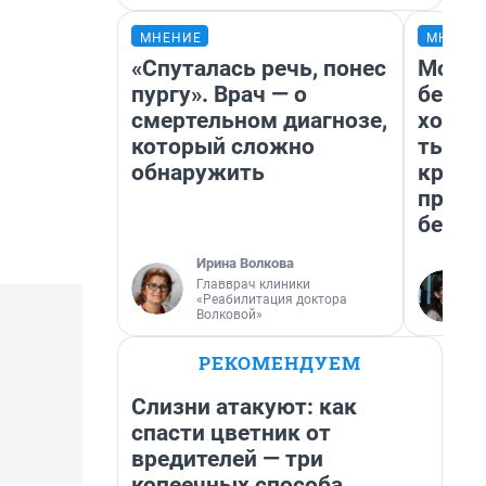
МНЕНИЕ
МНЕНИ
«Спуталась речь, понес
Мой б
пургу». Врач — о
береж
смертельном диагнозе,
хотел
который сложно
тысяч
обнаружить
креди
приех
безоп
Ирина Волкова
Главврач клиники
«Реабилитация доктора
Волковой»
РЕКОМЕНДУЕМ
Слизни атакуют: как
спасти цветник от
вредителей — три
копеечных способа