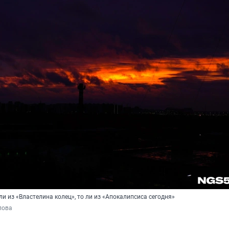
и из «Властелина колец», то ли из «Апокалипсиса сегодня»
пова