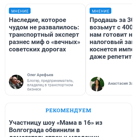
МНЕНИЕ
МНЕНИЕ
Наследие, которое
Продашь за 300
чудом не развалилось:
возьмут с 4000
транспортный эксперт
нам готовит н
разнес миф о «вечных»
налоговый зако
советских дорогах
коснется импор
даже репетито
Олег Арефьев
Блогер, предприниматель,
Анастасия Зав
владелец в транспортном
бизнесе
РЕКОМЕНДУЕМ
Участницу шоу «Мама в 16» из
Волгограда обвинили в