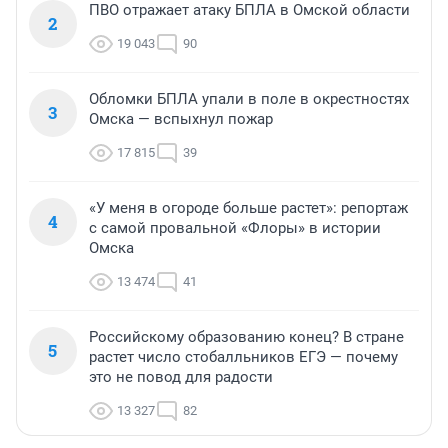
ПВО отражает атаку БПЛА в Омской области
2
19 043
90
Обломки БПЛА упали в поле в окрестностях
3
Омска — вспыхнул пожар
17 815
39
«У меня в огороде больше растет»: репортаж
4
с самой провальной «Флоры» в истории
Омска
13 474
41
Российскому образованию конец? В стране
5
растет число стобалльников ЕГЭ — почему
это не повод для радости
13 327
82