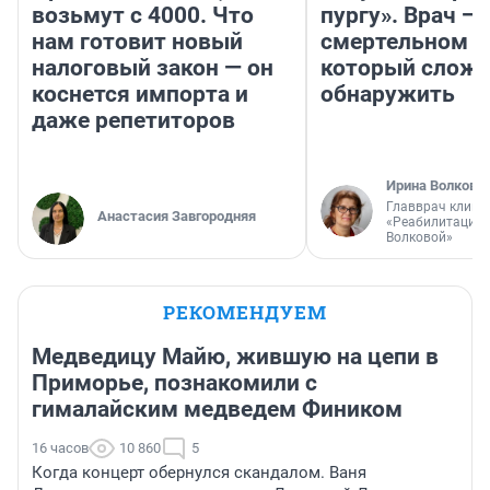
возьмут с 4000. Что
пургу». Врач — 
нам готовит новый
смертельном д
налоговый закон — он
который слож
коснется импорта и
обнаружить
даже репетиторов
Ирина Волкова
Главврач клини
Анастасия Завгородняя
«Реабилитация 
Волковой»
РЕКОМЕНДУЕМ
Медведицу Майю, жившую на цепи в
Приморье, познакомили с
гималайским медведем Фиником
16 часов
10 860
5
Когда концерт обернулся скандалом. Ваня