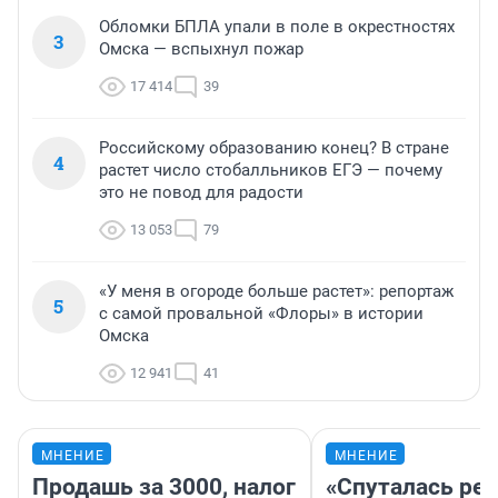
Обломки БПЛА упали в поле в окрестностях
3
Омска — вспыхнул пожар
17 414
39
Российскому образованию конец? В стране
4
растет число стобалльников ЕГЭ — почему
это не повод для радости
13 053
79
«У меня в огороде больше растет»: репортаж
5
с самой провальной «Флоры» в истории
Омска
12 941
41
МНЕНИЕ
МНЕНИЕ
Продашь за 3000, налог
«Спуталась реч