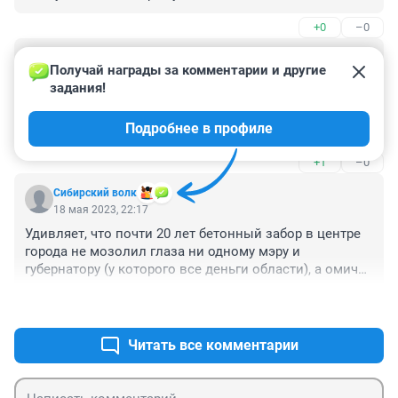
+0
–0
Гость
18 мая 2023, 22:18
Получай награды за комментарии и другие 
задания!
А сколько таких заборов по городу!!! Не сосчитать! Но 
самый, пожалуй, позорный и страшный, это забор 
Подробнее в профиле
зоопарка юнгородка, тоже на ул. Маршала Жукова!!!!
+1
–0
Сибирский волк
18 мая 2023, 22:17
Удивляет, что почти 20 лет бетонный забор в центре 
города не мозолил глаза ни одному мэру и 
губернатору (у которого все деньги области), а омичи 
вынуждены были обходить эти "временные 
+2
–0
сооружения" вдоль дорог, вдыхая выхлопных газы 
машин. Даже в промзонах бетонные заборы давят на 
психику, но в центре города должны ставиться на 
Читать все комментарии
время капитального строительства.