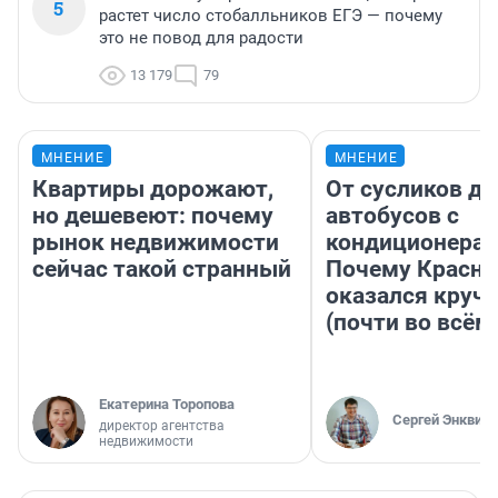
5
растет число стобалльников ЕГЭ — почему
это не повод для радости
13 179
79
МНЕНИЕ
МНЕНИЕ
Квартиры дорожают,
От сусликов до
но дешевеют: почему
автобусов с
рынок недвижимости
кондиционерам
сейчас такой странный
Почему Красно
оказался круч
(почти во всём
Екатерина Торопова
Сергей Энквист
директор агентства
недвижимости