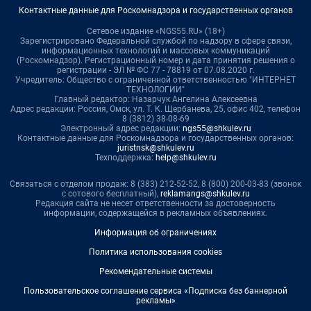
Контактные данные для Роскомнадзора и государственных органов
Сетевое издание «NGS55.RU» (18+)
Зарегистрировано Федеральной службой по надзору в сфере связи,
информационных технологий и массовых коммуникаций
(Роскомнадзор). Регистрационный номер и дата принятия решения о
регистрации - ЭЛ № ФС 77 - 78819 от 07.08.2020 г.
Учредитель: Общество с ограниченной ответственностью "ИНТЕРНЕТ
ТЕХНОЛОГИИ"
Главный редактор: Назарчук Ангелина Алексеевна
Адрес редакции: Россия, Омск, ул. Т. К. Щербанева, 25, офис 402, телефон
8 (3812) 38-08-69
Электронный адрес редакции:
ngs55@shkulev.ru
Контактные данные для Роскомнадзора и государственных органов:
juristnsk@shkulev.ru
Техподдержка:
help@shkulev.ru
Связаться с отделом продаж: 8 (383) 212-52-52, 8 (800) 200-03-83 (звонок
с сотового бесплатный),
reklamangs@shkulev.ru
Редакция сайта не несет ответственности за достоверность
информации, содержащейся в рекламных объявлениях.
Информация об ограничениях
Политика использования cookies
Рекомендательные системы
Пользовательское соглашение сервиса «Подписка без баннерной
рекламы»