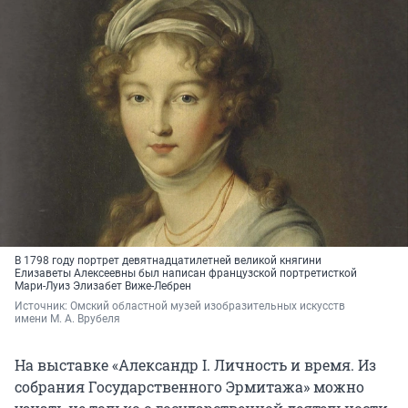
В 1798 году портрет девятнадцатилетней великой княгини
Елизаветы Алексеевны был написан французской портретисткой
Мари-Луиз Элизабет Виже-Лебрен
Источник: 
Омский областной музей изобразительных искусств 
имени М. А. Врубеля
На выставке «Александр I. Личность и время. Из
собрания Государственного Эрмитажа» можно