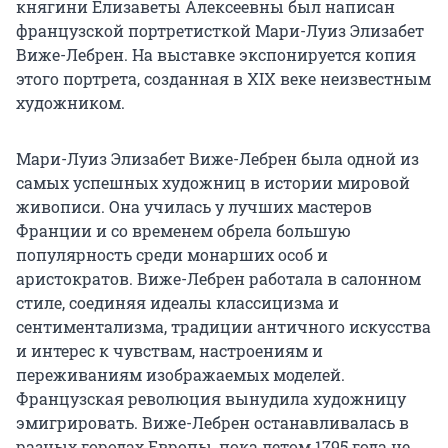
княгини Елизаветы Алексеевны был написан
французской портретисткой Мари-Луиз Элизабет
Виже-Лебрен. На выставке экспонируется копия
этого портрета, созданная в XIX веке неизвестным
художником.
Мари-Луиз Элизабет Виже-Лебрен была одной из
самых успешных художниц в истории мировой
живописи. Она училась у лучших мастеров
Франции и со временем обрела большую
популярность среди монарших особ и
аристократов. Виже-Лебрен работала в салонном
стиле, соединяя идеалы классицизма и
сентиментализма, традиции античного искусства
и интерес к чувствам, настроениям и
переживаниям изображаемых моделей.
Французская революция вынудила художницу
эмигрировать. Виже-Лебрен останавливалась в
разных городах Европы, пока летом 1795 года не