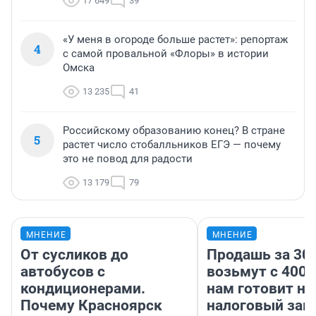
17 649
39
«У меня в огороде больше растет»: репортаж
4
с самой провальной «Флоры» в истории
Омска
13 235
41
Российскому образованию конец? В стране
5
растет число стобалльников ЕГЭ — почему
это не повод для радости
13 179
79
МНЕНИЕ
МНЕНИЕ
От сусликов до
Продашь за 300
автобусов с
возьмут с 4000
кондиционерами.
нам готовит н
Почему Красноярск
налоговый зако