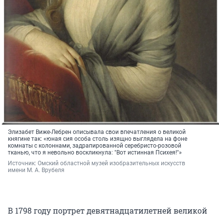
Элизабет Виже-Лебрен описывала свои впечатления о великой
княгине так: «юная сия особа столь изящно выглядела на фоне
комнаты с колоннами, задрапированной серебристо-розовой
тканью, что я невольно воскликнула: "Вот истинная Психея!"»
Источник: 
Омский областной музей изобразительных искусств 
имени М. А. Врубеля
В 1798 году портрет девятнадцатилетней великой