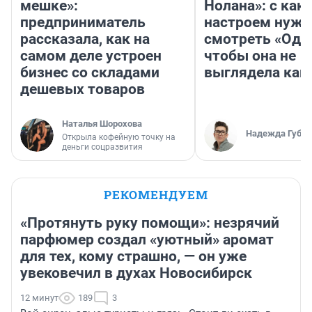
мешке»:
Нолана»: с как
предприниматель
настроем нужн
рассказала, как на
смотреть «Оди
самом деле устроен
чтобы она не
бизнес со складами
выглядела как
дешевых товаров
Наталья Шорохова
Надежда Губар
Открыла кофейную точку на
деньги соцразвития
РЕКОМЕНДУЕМ
«Протянуть руку помощи»: незрячий
парфюмер создал «уютный» аромат
для тех, кому страшно, — он уже
увековечил в духах Новосибирск
12 минут
189
3