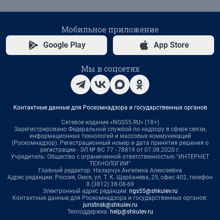
Мобильное приложение
Google Play
App Store
Мы в соцсетях
Контактные данные для Роскомнадзора и государственных органов
Сетевое издание «NGS55.RU» (18+)
Зарегистрировано Федеральной службой по надзору в сфере связи,
информационных технологий и массовых коммуникаций
(Роскомнадзор). Регистрационный номер и дата принятия решения о
регистрации - ЭЛ № ФС 77 - 78819 от 07.08.2020 г.
Учредитель: Общество с ограниченной ответственностью "ИНТЕРНЕТ
ТЕХНОЛОГИИ"
Главный редактор: Назарчук Ангелина Алексеевна
Адрес редакции: Россия, Омск, ул. Т. К. Щербанева, 25, офис 402, телефон
8 (3812) 38-08-69
Электронный адрес редакции:
ngs55@shkulev.ru
Контактные данные для Роскомнадзора и государственных органов:
juristnsk@shkulev.ru
Техподдержка:
help@shkulev.ru