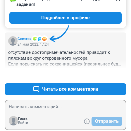
задания!
Подробнее в профиле
КОММЕНТАРИИ
1
Скептик
24 мая 2022, 17:24
отсутствие достопримечательностей приводит к 
пляскам вокруг откровенного мусора.

Если порыскать по сохранившейся (правильнее будет 
сказать - нетронутой) частной застройке на 
+0
–1
подгорная-луговая , лермонтова-красных зорь , 
чехова-сенная или в лесах у сельхоз института 
вполне вероятно найти елку или сосну возрастом 
Читать все комментарии
более ста лет , назначить ее "самым старым деревом 
города" и отцепиться уже наконец от этого зомби-
дерева)
Гость
Отправить
Войти