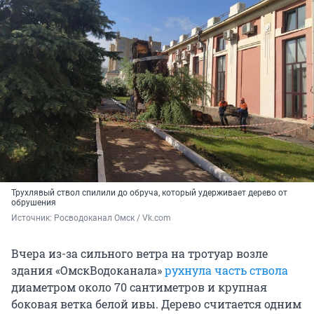
Трухлявый ствол спилили до обруча, который удерживает дерево от
обрушения
Источник: 
Росводоканал Омск / Vk.com
Вчера из-за сильного ветра на тротуар возле
здания «ОмскВодоканала»
рухнула часть ствола
диаметром около 70 сантиметров и крупная
боковая ветка белой ивы. Дерево считается одним